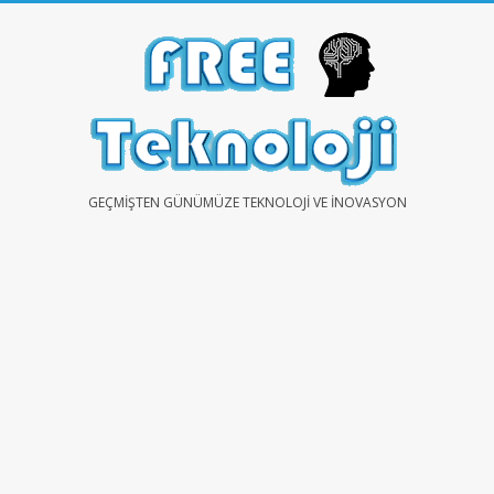
Skip
to
content
FREE
GEÇMIŞTEN GÜNÜMÜZE TEKNOLOJI VE İNOVASYON
TEKNOLOJİ