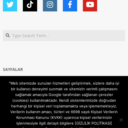
Search
SAYFALAR
Ana Sayfa
"Web sitemizde sunulan hizmetleri geliştirmek, sizlere daha iyi
Gizlilik ve Çerezler (Cookies) Politikası
bir kullanıcı deneyimi sunmak ve sitemizin verimli çalışmasını
Hakkımızda
sağlamak amacıyla Google tarafından sağlanan çerezler
İletişim Kanalları
(cookies) kullanılmaktadır. Kendi sistemlerimizde doğrudan
MODEM KURULUM
herhangi bir kişisel veri toplamamakta veya işlememekteyiz.
Verilerin kullanım amacı, türleri ve 6698 sayılı Kişisel Verilerin
TEKNİK DESTEK
Korunması Kanunu (KVKK) uyarınca kişisel verilerinizin
TELEVİZYON SİSTEMLERİ
işlenmesiyle ilgili detaylı bilgilere [GİZLİLİK POLİTİKASI]