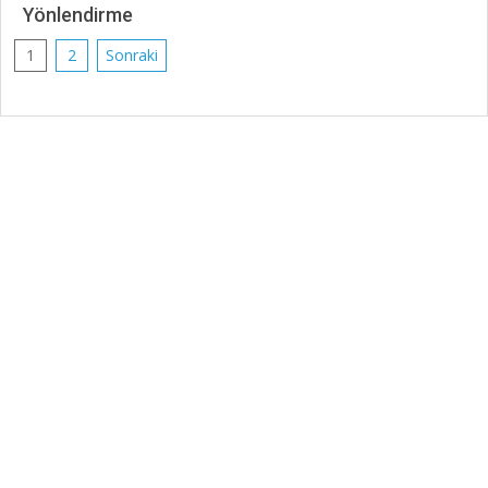
Yönlendirme
2025-
Yazı
1
2
Sonraki
04-
sayfalaması
19