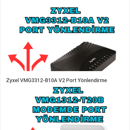
2025-
04-
19
Zyxel VMG3312-B10A V2 Port Yönlendirme
2025-
04-
19