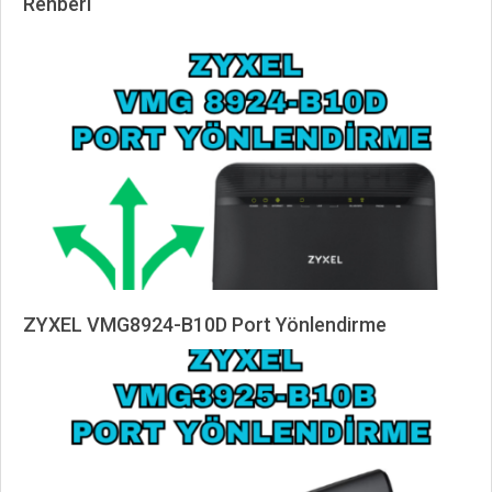
Rehberi
2026-
04-
25
ZYXEL VMG8924-B10D Port Yönlendirme
2025-
04-
19