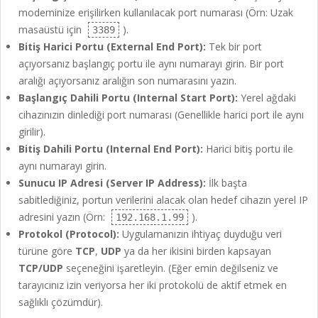
modeminize erişilirken kullanılacak port numarası (Örn: Uzak
masaüstü için
).
3389
Bitiş Harici Portu (External End Port):
Tek bir port
açıyorsanız başlangıç portu ile aynı numarayı girin. Bir port
aralığı açıyorsanız aralığın son numarasını yazın.
Başlangıç Dahili Portu (Internal Start Port):
Yerel ağdaki
cihazınızın dinlediği port numarası (Genellikle harici port ile aynı
girilir).
Bitiş Dahili Portu (Internal End Port):
Harici bitiş portu ile
aynı numarayı girin.
Sunucu IP Adresi (Server IP Address):
İlk başta
sabitlediğiniz, portun verilerini alacak olan hedef cihazın yerel IP
adresini yazın (Örn:
).
192.168.1.99
Protokol (Protocol):
Uygulamanızın ihtiyaç duyduğu veri
türüne göre
TCP
,
UDP
ya da her ikisini birden kapsayan
TCP/UDP
seçeneğini işaretleyin. (Eğer emin değilseniz ve
tarayıcınız izin veriyorsa her iki protokolü de aktif etmek en
sağlıklı çözümdür).