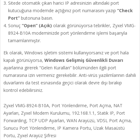
Sitede otomatik çıkan harici IP adresinizin altındaki port
kutucuğuna modemde açtığınız port numarasını yazıp
“Check
Port”
butonuna basın.
Sonuç
“Open” (Açık)
olarak görünüyorsa tebrikler, Zyxel VMG-
8924-B10A modeminizde port yönlendirme işlemi başarıyla
tamamlanmıştır.
Ek olarak, Windows işletim sistemi kullanıyorsanız ve port hala
kapalı görünüyorsa,
Windows Gelişmiş Güvenlikli Duvarı
ayarlarına girerek “Gelen Kuralları” bölümünden ilgili port
numarasına izin vermeniz gerekebilir. Anti-virüs yazılımlarının dahili
duvarlarını da test esnasında geçici olarak devre dışı bırakıp
kontrol edebilirsiniz.
Zyxel VMG-8924-B10A, Port Yönlendirme, Port Açma, NAT
Ayarları, Zyxel Modem Kurulumu, 192.168.1.1, Statik IP, Port
Forwarding, TCP UDP Ayarları, WAN Arayüzü, VDSL Port Açma,
Sunucu Port Yönlendirme, IP Kamera Portu, Uzak Masaüstü
Portu, Zyxel Arayüz Şifresi