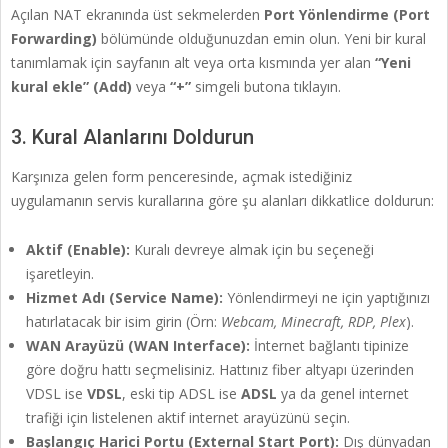
Açılan NAT ekranında üst sekmelerden
Port Yönlendirme (Port
Forwarding)
bölümünde olduğunuzdan emin olun. Yeni bir kural
tanımlamak için sayfanın alt veya orta kısmında yer alan
“Yeni
kural ekle” (Add)
veya
“+”
simgeli butona tıklayın.
3. Kural Alanlarını Doldurun
Karşınıza gelen form penceresinde, açmak istediğiniz
uygulamanın servis kurallarına göre şu alanları dikkatlice doldurun:
Aktif (Enable):
Kuralı devreye almak için bu seçeneği
işaretleyin.
Hizmet Adı (Service Name):
Yönlendirmeyi ne için yaptığınızı
hatırlatacak bir isim girin (Örn:
Webcam, Minecraft, RDP, Plex
).
WAN Arayüzü (WAN Interface):
İnternet bağlantı tipinize
göre doğru hattı seçmelisiniz. Hattınız fiber altyapı üzerinden
VDSL ise
VDSL
, eski tip ADSL ise
ADSL
ya da genel internet
trafiği için listelenen aktif internet arayüzünü seçin.
Başlangıç Harici Portu (External Start Port):
Dış dünyadan