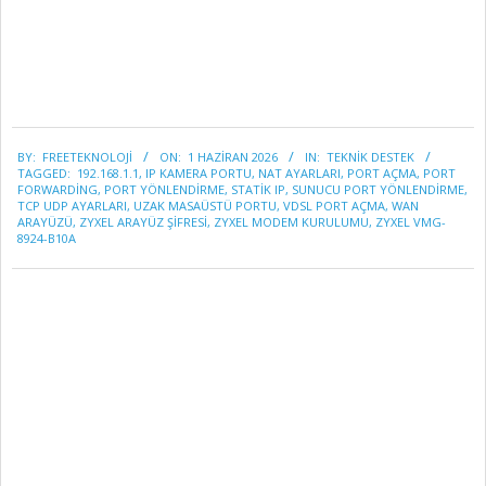
2026-
BY:
FREETEKNOLOJI
ON:
1 HAZIRAN 2026
IN:
TEKNİK DESTEK
06-
TAGGED:
192.168.1.1
,
IP KAMERA PORTU
,
NAT AYARLARI
,
PORT AÇMA
,
PORT
01
FORWARDING
,
PORT YÖNLENDIRME
,
STATIK IP
,
SUNUCU PORT YÖNLENDIRME
,
TCP UDP AYARLARI
,
UZAK MASAÜSTÜ PORTU
,
VDSL PORT AÇMA
,
WAN
ARAYÜZÜ
,
ZYXEL ARAYÜZ ŞIFRESI
,
ZYXEL MODEM KURULUMU
,
ZYXEL VMG-
8924-B10A