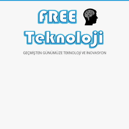
Skip
to
content
FREE
GEÇMIŞTEN GÜNÜMÜZE TEKNOLOJI VE İNOVASYON
TEKNOLOJİ