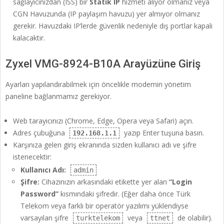
sağlayıcınızdan (ISS) bir
Statik IP
hizmeti alıyor olmanız veya
CGN Havuzunda (IP paylaşım havuzu) yer almıyor olmanız
gerekir. Havuzdaki IP’lerde güvenlik nedeniyle dış portlar kapalı
kalacaktır.
Zyxel VMG-8924-B10A Arayüzüne Giriş
Ayarları yapılandırabilmek için öncelikle modemin yönetim
paneline bağlanmamız gerekiyor.
Web tarayıcınızı (Chrome, Edge, Opera veya Safari) açın.
Adres çubuğuna
yazıp Enter tuşuna basın.
192.168.1.1
Karşınıza gelen giriş ekranında sizden kullanıcı adı ve şifre
istenecektir:
Kullanıcı Adı:
admin
Şifre:
Cihazınızın arkasındaki etikette yer alan
“Login
Password”
kısmındaki şifredir. (Eğer daha önce Türk
Telekom veya farklı bir operatör yazılımı yüklendiyse
varsayılan şifre
veya
de olabilir).
turktelekom
ttnet