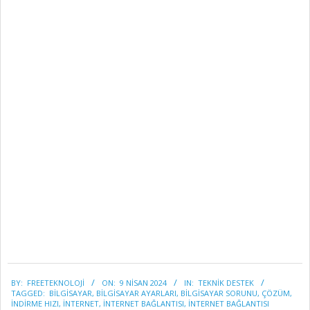
2024-
BY:
FREETEKNOLOJI
ON:
9 NISAN 2024
IN:
TEKNİK DESTEK
04-
TAGGED:
BILGISAYAR
,
BILGISAYAR AYARLARI
,
BILGISAYAR SORUNU
,
ÇÖZÜM
,
09
INDIRME HIZI
,
INTERNET
,
INTERNET BAĞLANTISI
,
INTERNET BAĞLANTISI