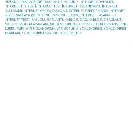
HIZLANDIRMA
,
INTERNET BAĞLANTISI SORUNU
,
INTERNET GÜVENLIĞI
,
INTERNET HIZ TESTI
,
INTERNET HIZI
,
INTERNET HIZLANDIRMA
,
INTERNET
KULLANIMI
,
INTERNET OPTIMIZASYONU
,
INTERNET PERFORMANSI
,
INTERNET
SERVIS SAĞLAYICISI
,
INTERNET SORUNU ÇÖZME
,
INTERNET TASARRUFU
,
INTERNET TESTI
,
KABLOLU BAĞLANTI
,
KABLOSUZ AĞ
,
KABLOSUZ BAĞLANTI
,
MODEM
,
MODEM AYARLARI
,
MODEM SORUNU
,
OPTIMIZE
,
PERFORMANS
,
PING
SÜRESI
,
WIFI
,
WIFI HIZLANDIRMA
,
WIFI SORUNU
,
YÖNLENDIRICI
,
YÖNLENDIRICI
AYARLARI
,
YÖNLENDIRICI SORUNU
,
YÜKLEME HIZI