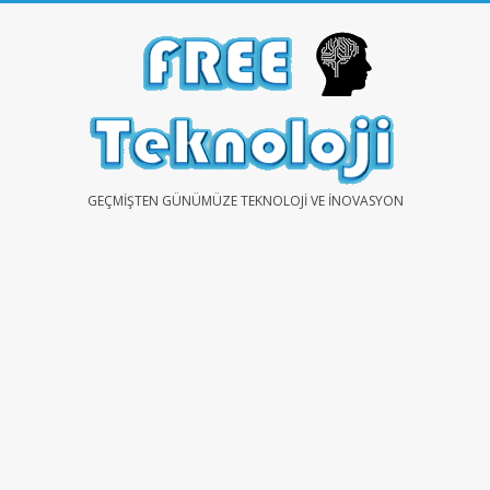
Skip
to
content
FREE
GEÇMIŞTEN GÜNÜMÜZE TEKNOLOJI VE İNOVASYON
TEKNOLOJİ