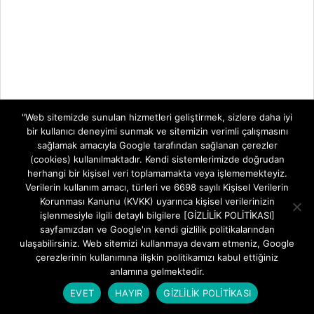
"Web sitemizde sunulan hizmetleri geliştirmek, sizlere daha iyi
bir kullanıcı deneyimi sunmak ve sitemizin verimli çalışmasını
sağlamak amacıyla Google tarafından sağlanan çerezler
(cookies) kullanılmaktadır. Kendi sistemlerimizde doğrudan
herhangi bir kişisel veri toplamamakta veya işlememekteyiz.
Verilerin kullanım amacı, türleri ve 6698 sayılı Kişisel Verilerin
Korunması Kanunu (KVKK) uyarınca kişisel verilerinizin
işlenmesiyle ilgili detaylı bilgilere [GİZLİLİK POLİTİKASI]
sayfamızdan ve Google'ın kendi gizlilik politikalarından
ulaşabilirsiniz. Web sitemizi kullanmaya devam etmeniz, Google
MODEM KURULUMLARI
çerezlerinin kullanımına ilişkin politikamızı kabul ettiğiniz
anlamına gelmektedir.
Aidata WR854GVR AX3000 Wi-Fi Şifre
Değiştirme
EVET
HAYIR
GİZLİLİK POLİTİKASI
BY:
FREETEKNOLOJI
ON:
5 AĞUSTOS 2026