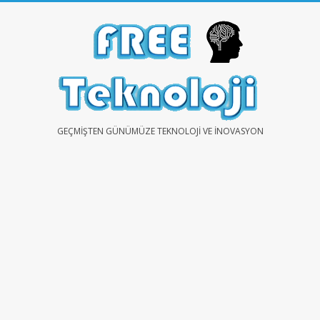
Skip
to
content
FREE
GEÇMIŞTEN GÜNÜMÜZE TEKNOLOJI VE İNOVASYON
TEKNOLOJİ