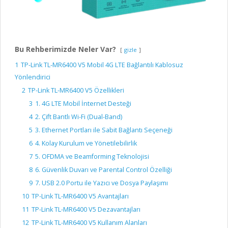
Bu Rehberimizde Neler Var?
gizle
1
TP-Link TL-MR6400 V5 Mobil 4G LTE Bağlantılı Kablosuz
Yönlendirici
2
TP-Link TL-MR6400 V5 Özellikleri
3
1. 4G LTE Mobil İnternet Desteği
4
2. Çift Bantlı Wi-Fi (Dual-Band)
5
3. Ethernet Portları ile Sabit Bağlantı Seçeneği
6
4. Kolay Kurulum ve Yönetilebilirlik
7
5. OFDMA ve Beamforming Teknolojisi
8
6. Güvenlik Duvarı ve Parental Control Özelliği
9
7. USB 2.0 Portu ile Yazıcı ve Dosya Paylaşımı
10
TP-Link TL-MR6400 V5 Avantajları
11
TP-Link TL-MR6400 V5 Dezavantajları
12
TP-Link TL-MR6400 V5 Kullanım Alanları