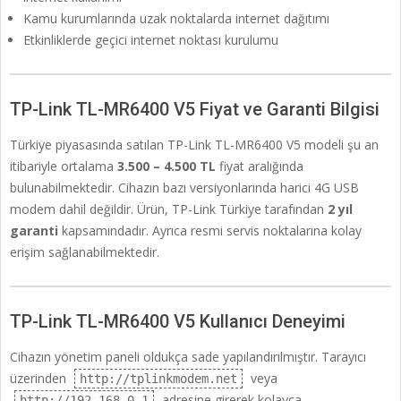
Kamu kurumlarında uzak noktalarda internet dağıtımı
Etkinliklerde geçici internet noktası kurulumu
TP-Link TL-MR6400 V5 Fiyat ve Garanti Bilgisi
Türkiye piyasasında satılan TP-Link TL-MR6400 V5 modeli şu an
itibariyle ortalama
3.500 – 4.500 TL
fiyat aralığında
bulunabilmektedir. Cihazın bazı versiyonlarında harici 4G USB
modem dahil değildir. Ürün, TP-Link Türkiye tarafından
2 yıl
garanti
kapsamındadır. Ayrıca resmi servis noktalarına kolay
erişim sağlanabilmektedir.
TP-Link TL-MR6400 V5 Kullanıcı Deneyimi
Cihazın yönetim paneli oldukça sade yapılandırılmıştır. Tarayıcı
üzerinden
veya
http://tplinkmodem.net
adresine girerek kolayca
http://192.168.0.1