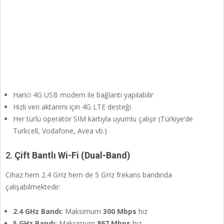
Harici 4G USB modem ile bağlantı yapılabilir
Hızlı veri aktarımı için 4G LTE desteği
Her türlü operatör SIM kartıyla uyumlu çalışır (Türkiye’de
Turkcell, Vodafone, Avea vb.)
2.
Çift Bantlı Wi-Fi (Dual-Band)
Cihaz hem 2.4 GHz hem de 5 GHz frekans bandında
çalışabilmektedir:
2.4 GHz Bandı:
Maksimum
300 Mbps
hız
5 GHz Bandı:
Maksimum
867 Mbps
hız