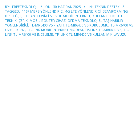
2025-
BY:
FREETEKNOLOJI
ON:
30 HAZIRAN 2025
IN:
TEKNİK DESTEK
06-
TAGGED:
1167 MBPS YÖNLENDIRICI
,
4G LTE YÖNLENDIRICI
,
BEAMFORMING
30
DESTEĞI
,
ÇIFT BANTLI WI-FI 5
,
EVDE MOBIL INTERNET
,
KULLANICI DOSTU
TEKNIK IÇERIK
,
MOBIL ROUTER CIHAZ
,
OFDMA TEKNOLOJISI
,
TAŞINABILIR
YÖNLENDIRICI
,
TL-MR6400 V5 FIYATI
,
TL-MR6400 V5 KURULUMU
,
TL-MR6400 V5
ÖZELLIKLERI
,
TP-LINK MOBIL INTERNET MODEM
,
TP-LINK TL-MR6400 V5
,
TP-
LINK TL-MR6400 V5 INCELEME
,
TP-LINK TL-MR6400 V5 KULLANIM KILAVUZU