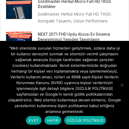
Goldmaster Herkül Micro Full HD TKGS
Özellikler
Goldmaster Herkül Micro Full HD TKGS:
Kompakt Tasarım, Üstün Performans
NEXT 2071 FHD Uydu Alıcısı Ev Sinema
Deneyiminizi Yeniden Tanımlayın
NEXT 2071 FHD Uydu Alıcısı: Ev Sinema
"Web sitemizde sunulan hizmetleri geliştirmek, sizlere daha iyi
Deneyiminizi Yeniden Tanımlayın
bir kullanıcı deneyimi sunmak ve sitemizin verimli çalışmasını
sağlamak amacıyla Google tarafından sağlanan çerezler
(cookies) kullanılmaktadır. Kendi sistemlerimizde doğrudan
Redline S150 HD Kurulum Rehberi
herhangi bir kişisel veri toplamamakta veya işlememekteyiz.
Televizyon Keyfinizi Kesintisiz Kılın: Redline
Verilerin kullanım amacı, türleri ve 6698 sayılı Kişisel Verilerin
S150 HD Kurulum Rehberi Yeni
Korunması Kanunu (KVKK) uyarınca kişisel verilerinizin
işlenmesiyle ilgili detaylı bilgilere [GİZLİLİK POLİTİKASI]
sayfamızdan ve Google'ın kendi gizlilik politikalarından
Redline S150 HD Uydu Alıcı İncelemesi
ulaşabilirsiniz. Web sitemizi kullanmaya devam etmeniz, Google
Televizyon Keyfini Standartların Ötesine
çerezlerinin kullanımına ilişkin politikamızı kabul ettiğiniz
Taşıyın Redline S150 HD Uydu Alıcı
anlamına gelmektedir.
EVET
HAYIR
GİZLİLİK POLİTİKASI
Next Minix HD Black 3 Kurulum Rehberi