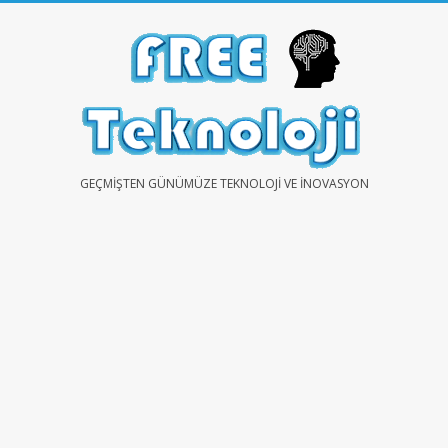
Skip
to
content
FREE
GEÇMIŞTEN GÜNÜMÜZE TEKNOLOJI VE İNOVASYON
TEKNOLOJİ