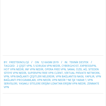
2019-
BY:
FREETEKNOLOJI
ON:
12 KASIM 2019
IN:
TEKNİK DESTEK
11-
TAGGED:
2 ÇEŞIT VPN
,
5 SORUDA VPN NEDIR
,
CYBERGHOST
,
EXPRESSVPN
,
12
HOT VPN NEDIR
,
INF VPN NEDIR
,
OPERA FREE VPN
,
SANAL ÖZEL AĞ
,
SİTEDEN
SİTEYE VPN NEDİR
,
SUPERVPN FREE VPN CLIENT
,
VIRTUAL PRIVATE NETWORK
,
VPN
,
VPN BAĞLANTI ÇEŞİTLERİ NELERDİR
,
VPN BAĞLANTISI NASIL YAPILIR
,
VPN
BAĞLANTI PROGRAMLARI
,
VPN NEDIR
,
VPN NEDIR ? NE IŞE YARAR ?
,
VPN
SERVISLERI
,
YASAKLI SITELERE ERİŞİM UZAKTAN ERİŞİM VPN NEDİR
,
ZENMATE
VPN