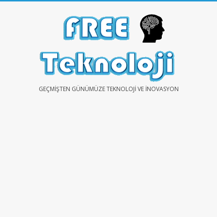
Skip
to
content
FREE
GEÇMIŞTEN GÜNÜMÜZE TEKNOLOJI VE İNOVASYON
TEKNOLOJİ