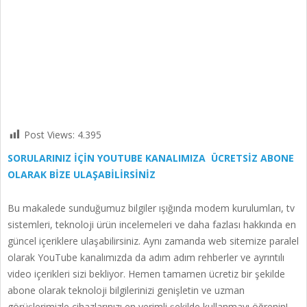
Post Views:
4.395
SORULARINIZ İÇİN YOUTUBE KANALIMIZA ÜCRETSİZ ABONE
OLARAK BİZE ULAŞABİLİRSİNİZ
Bu makalede sunduğumuz bilgiler ışığında modem kurulumları, tv
sistemleri, teknoloji ürün incelemeleri ve daha fazlası hakkında en
güncel içeriklere ulaşabilirsiniz. Aynı zamanda web sitemize paralel
olarak YouTube kanalımızda da adım adım rehberler ve ayrıntılı
video içerikleri sizi bekliyor. Hemen tamamen ücretiz bir şekilde
abone olarak teknoloji bilgilerinizi genişletin ve uzman
görüşlerimizle cihazlarınızı en verimli şekilde kullanmayı öğrenin!