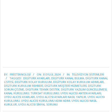
2024-
BY:
FREETEKNOLOJI
ON:
8 EYLÜL 2024
IN:
TELEVİZYON SİSTEMLERİ
09-
TAGGED:
DIGITURK AYARLARI
,
DIGITURK KANAL BULMA
,
DIGITURK KANAL
08
LISTESI
,
DIGITURK KOLAY KURULUM
,
DIGITURK KOLAY KURULUM ADIMLARI
,
DIGITURK KURULUM REHBERI
,
DIGITURK MÜŞTERI HIZMETLERI
,
DIGITURK
SORUN ÇÖZME
,
DIGITURK TEKNIK DESTEK
,
DIGITURK YAZILIM GÜNCELLEMESI
,
KANAL KURULUMU
,
TURKSAT KURULUMU
,
UYDU ALICISI ANTEN AYARLARI
,
UYDU ALICISI AYARLARI
,
UYDU ALICISI AYARLARI NASIL YAPILIR
,
UYDU ALICISI
KURULUMU
,
UYDU ALICISI KURULUMU ADIM ADIM
,
UYDU ALICISI NASIL
KURULUR
,
UYDU ALICISI SINYAL SORUNU