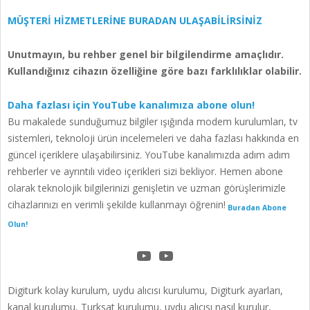
MÜŞTERİ HİZMETLERİNE BURADAN ULAŞABİLİRSİNİZ
Unutmayın, bu rehber genel bir bilgilendirme amaçlıdır.
Kullandığınız cihazın özelliğine göre bazı farklılıklar olabilir.
Daha fazlası için YouTube kanalımıza abone olun!
Bu makalede sunduğumuz bilgiler ışığında modem kurulumları, tv
sistemleri, teknoloji ürün incelemeleri ve daha fazlası hakkında en
güncel içeriklere ulaşabilirsiniz. YouTube kanalımızda adım adım
rehberler ve ayrıntılı video içerikleri sizi bekliyor. Hemen abone
olarak teknolojik bilgilerinizi genişletin ve uzman görüşlerimizle
cihazlarınızı en verimli şekilde kullanmayı öğrenin!
Buradan Abone
Olun!
YOUTUBE KANLIMIZA BURADAN ABONE OLABİLİRSİNİZ
YouTube
Digiturk kolay kurulum, uydu alıcısı kurulumu, Digiturk ayarları,
kanal kurulumu, Turksat kurulumu, uydu alıcısı nasıl kurulur,