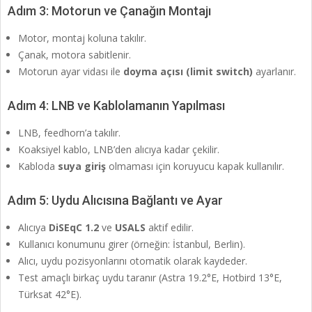
Adım 3: Motorun ve Çanağın Montajı
Motor, montaj koluna takılır.
Çanak, motora sabitlenir.
Motorun ayar vidası ile
doyma açısı (limit switch)
ayarlanır.
Adım 4: LNB ve Kablolamanın Yapılması
LNB, feedhorn’a takılır.
Koaksiyel kablo, LNB’den alıcıya kadar çekilir.
Kabloda
suya giriş
olmaması için koruyucu kapak kullanılır.
Adım 5: Uydu Alıcısına Bağlantı ve Ayar
Alıcıya
DiSEqC 1.2
ve
USALS
aktif edilir.
Kullanıcı konumunu girer (örneğin: İstanbul, Berlin).
Alıcı, uydu pozisyonlarını otomatik olarak kaydeder.
Test amaçlı birkaç uydu taranır (Astra 19.2°E, Hotbird 13°E,
Türksat 42°E).