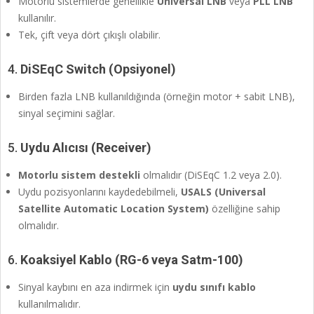
Motorlu sistemlerde genellikle
Universal LNB
veya
PLL LNB
kullanılır.
Tek, çift veya dört çıkışlı olabilir.
4.
DiSEqC Switch (Opsiyonel)
Birden fazla LNB kullanıldığında (örneğin motor + sabit LNB),
sinyal seçimini sağlar.
5.
Uydu Alıcısı (Receiver)
Motorlu sistem destekli
olmalıdır (DiSEqC 1.2 veya 2.0).
Uydu pozisyonlarını kaydedebilmeli,
USALS (Universal
Satellite Automatic Location System)
özelliğine sahip
olmalıdır.
6.
Koaksiyel Kablo (RG-6 veya Satm-100)
Sinyal kaybını en aza indirmek için
uydu sınıfı kablo
kullanılmalıdır.