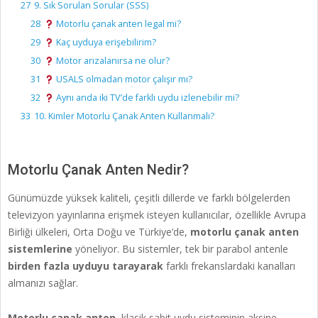
27
9. Sık Sorulan Sorular (SSS)
28
Motorlu çanak anten legal mi?
29
Kaç uyduya erişebilirim?
30
Motor arızalanırsa ne olur?
31
USALS olmadan motor çalışır mı?
32
Aynı anda iki TV’de farklı uydu izlenebilir mi?
33
10. Kimler Motorlu Çanak Anten Kullanmalı?
Motorlu Çanak Anten Nedir?
Günümüzde yüksek kaliteli, çeşitli dillerde ve farklı bölgelerden
televizyon yayınlarına erişmek isteyen kullanıcılar, özellikle Avrupa
Birliği ülkeleri, Orta Doğu ve Türkiye’de,
motorlu çanak anten
sistemlerine
yöneliyor. Bu sistemler, tek bir parabol antenle
birden fazla uyduyu tarayarak
farklı frekanslardaki kanalları
almanızı sağlar.
Motorlu çanak anten
, klasik sabit uydu sisteminin aksine,