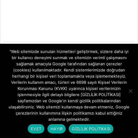
2025-
BY:
FREETEKNOLOJI
ON:
4 AĞUSTOS 2025
IN:
TELEVİZYON
"Web sitemizde sunulan hizmetleri geliştirmek, sizlere daha iyi
08-
SİSTEMLERİ
TAGGED:
ASTRA 19.2°E HOTBIRD 13°E AYNI ANDA
,
AVRUPA
bir kullanıcı deneyimi sunmak ve sitemizin verimli çalışmasını
04
UYDU SISTEMI
,
BTK YASAK MI
,
DISEQC 1.2
,
DISEQC SWITCH
,
LEGAL UYDU ALIMI
,
sağlamak amacıyla Google tarafından sağlanan çerezler
MOTOR ARIZASI
,
MOTORLU ANTEN AYARI
,
MOTORLU ÇANAK ANTEN
,
MOTORLU ÇANAK AVANTAJLARI
,
MOTORLU PARABOL NASIL KURULUR
,
(cookies) kullanılmaktadır. Kendi sistemlerimizde doğrudan
MOTORLU SISTEM KURULUMU
,
MOTORLU UYDU ANTENI
,
OPENBOX SX8
herhangi bir kişisel veri toplamamakta veya işlememekteyiz.
MOTORLU SISTEM
,
PARABOL DÖNMÜYOR
,
POSITIONER MOTOR
,
SATELLIT
Verilerin kullanım amacı, türleri ve 6698 sayılı Kişisel Verilerin
MOTOR
,
TÜRKIYE'DE MOTORLU ÇANAK YASAL MI
,
TÜRKSAT 42°E MOTOR
,
UNIVERSAL LNB MOTORLU SISTEM
,
USALS SISTEMI
,
UYDU ALICISI DISEQC 1.2
,
Korunması Kanunu (KVKK) uyarınca kişisel verilerinizin
UYDU ÇANAK MOTORU
,
UYDU MOTORU
,
UYDU POZISYON SISTEMI
,
ZGEMMA
işlenmesiyle ilgili detaylı bilgilere [GİZLİLİK POLİTİKASI]
H7 USALS
sayfamızdan ve Google'ın kendi gizlilik politikalarından
ulaşabilirsiniz. Web sitemizi kullanmaya devam etmeniz, Google
çerezlerinin kullanımına ilişkin politikamızı kabul ettiğiniz
anlamına gelmektedir.
EVET
HAYIR
GİZLİLİK POLİTİKASI