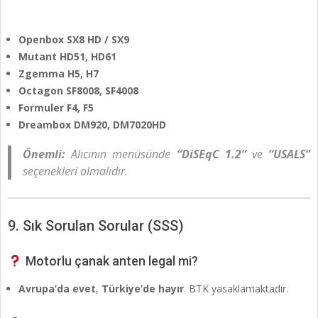
Openbox SX8 HD / SX9
Mutant HD51, HD61
Zgemma H5, H7
Octagon SF8008, SF4008
Formuler F4, F5
Dreambox DM920, DM7020HD
Önemli:
Alıcının menüsünde
“DiSEqC 1.2”
ve
“USALS”
seçenekleri olmalıdır.
9. Sık Sorulan Sorular (SSS)
Motorlu çanak anten legal mi?
Avrupa’da evet
,
Türkiye’de hayır
. BTK yasaklamaktadır.