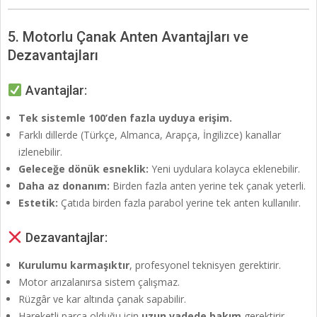
5. Motorlu Çanak Anten Avantajları ve
Dezavantajları
Avantajlar:
Tek sistemle 100’den fazla uyduya erişim.
Farklı dillerde (Türkçe, Almanca, Arapça, İngilizce) kanallar
izlenebilir.
Geleceğe dönük esneklik:
Yeni uydulara kolayca eklenebilir.
Daha az donanım:
Birden fazla anten yerine tek çanak yeterli.
Estetik:
Çatıda birden fazla parabol yerine tek anten kullanılır.
Dezavantajlar:
Kurulumu karmaşıktır
, profesyonel teknisyen gerektirir.
Motor arızalanırsa sistem çalışmaz.
Rüzgâr ve kar altında çanak sapabilir.
Hareketli parça olduğu için
uzun vadede bakım
gerektirir.