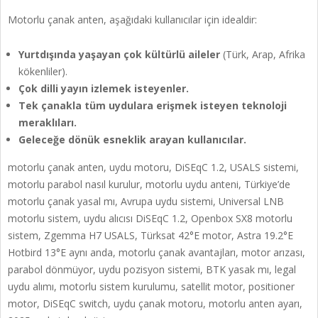
Motorlu çanak anten, aşağıdaki kullanıcılar için idealdir:
Yurtdışında yaşayan çok kültürlü aileler
(Türk, Arap, Afrika
kökenliler).
Çok dilli yayın izlemek isteyenler.
Tek çanakla tüm uydulara erişmek isteyen teknoloji
meraklıları.
Geleceğe dönük esneklik arayan kullanıcılar.
motorlu çanak anten, uydu motoru, DiSEqC 1.2, USALS sistemi,
motorlu parabol nasıl kurulur, motorlu uydu anteni, Türkiye’de
motorlu çanak yasal mı, Avrupa uydu sistemi, Universal LNB
motorlu sistem, uydu alıcısı DiSEqC 1.2, Openbox SX8 motorlu
sistem, Zgemma H7 USALS, Türksat 42°E motor, Astra 19.2°E
Hotbird 13°E aynı anda, motorlu çanak avantajları, motor arızası,
parabol dönmüyor, uydu pozisyon sistemi, BTK yasak mı, legal
uydu alımı, motorlu sistem kurulumu, satellit motor, positioner
motor, DiSEqC switch, uydu çanak motoru, motorlu anten ayarı,