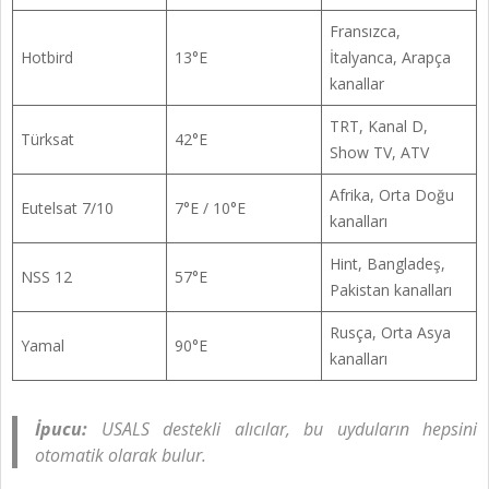
Fransızca,
Hotbird
13°E
İtalyanca, Arapça
kanallar
TRT, Kanal D,
Türksat
42°E
Show TV, ATV
Afrika, Orta Doğu
Eutelsat 7/10
7°E / 10°E
kanalları
Hint, Bangladeş,
NSS 12
57°E
Pakistan kanalları
Rusça, Orta Asya
Yamal
90°E
kanalları
İpucu:
USALS destekli alıcılar, bu uyduların hepsini
otomatik olarak bulur.