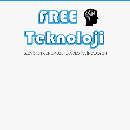
Skip
to
content
FREE
GEÇMIŞTEN GÜNÜMÜZE TEKNOLOJI VE İNOVASYON
TEKNOLOJİ