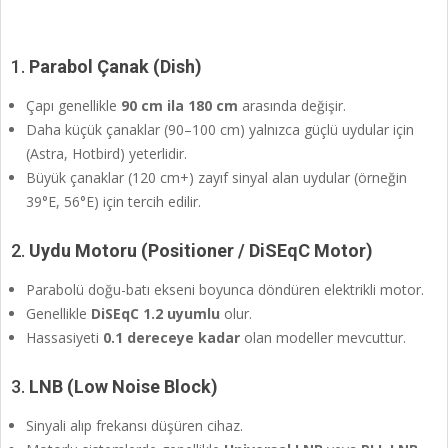
1.
Parabol Çanak (Dish)
Çapı genellikle
90 cm ila 180 cm
arasında değişir.
Daha küçük çanaklar (90–100 cm) yalnızca güçlü uydular için
(Astra, Hotbird) yeterlidir.
Büyük çanaklar (120 cm+) zayıf sinyal alan uydular (örneğin
39°E, 56°E) için tercih edilir.
2.
Uydu Motoru (Positioner / DiSEqC Motor)
Parabolü doğu-batı ekseni boyunca döndüren elektrikli motor.
Genellikle
DiSEqC 1.2 uyumlu
olur.
Hassasiyeti
0.1 dereceye kadar
olan modeller mevcuttur.
3.
LNB (Low Noise Block)
Sinyali alıp frekansı düşüren cihaz.