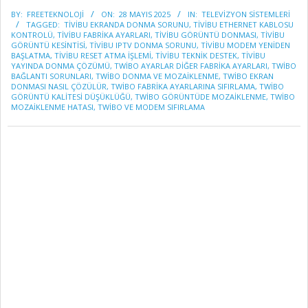
2025-
BY:
FREETEKNOLOJI
ON:
28 MAYIS 2025
IN:
TELEVİZYON SİSTEMLERİ
05-
TAGGED:
TIVIBU EKRANDA DONMA SORUNU
,
TIVIBU ETHERNET KABLOSU
28
KONTROLÜ
,
TIVIBU FABRIKA AYARLARI
,
TIVIBU GÖRÜNTÜ DONMASI
,
TIVIBU
GÖRÜNTÜ KESINTISI
,
TIVIBU IPTV DONMA SORUNU
,
TIVIBU MODEM YENIDEN
BAŞLATMA
,
TIVIBU RESET ATMA IŞLEMI
,
TIVIBU TEKNIK DESTEK
,
TIVIBU
YAYINDA DONMA ÇÖZÜMÜ
,
TWIBO AYARLAR DIĞER FABRIKA AYARLARI
,
TWIBO
BAĞLANTI SORUNLARI
,
TWIBO DONMA VE MOZAIKLENME
,
TWIBO EKRAN
DONMASI NASIL ÇÖZÜLÜR
,
TWIBO FABRIKA AYARLARINA SIFIRLAMA
,
TWIBO
GÖRÜNTÜ KALITESI DÜŞÜKLÜĞÜ
,
TWIBO GÖRÜNTÜDE MOZAIKLENME
,
TWIBO
MOZAIKLENME HATASI
,
TWIBO VE MODEM SIFIRLAMA