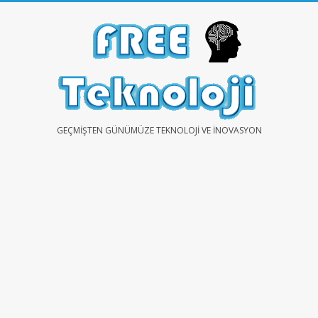
Skip
to
content
FREE
GEÇMIŞTEN GÜNÜMÜZE TEKNOLOJI VE İNOVASYON
TEKNOLOJİ