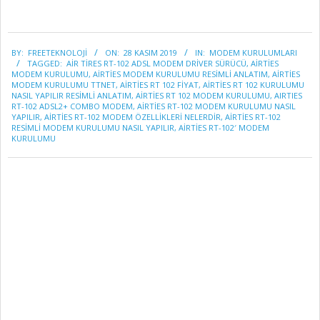
2019-
BY:
FREETEKNOLOJI
ON:
28 KASIM 2019
IN:
MODEM KURULUMLARI
11-
TAGGED:
AIR TIRES RT-102 ADSL MODEM DRIVER SÜRÜCÜ
,
AİRTİES
28
MODEM KURULUMU
,
AIRTIES MODEM KURULUMU RESIMLI ANLATIM
,
AIRTIES
MODEM KURULUMU TTNET
,
AIRTIES RT 102 FIYAT
,
AIRTIES RT 102 KURULUMU
NASIL YAPILIR RESIMLI ANLATIM
,
AIRTIES RT 102 MODEM KURULUMU
,
AIRTIES
RT-102 ADSL2+ COMBO MODEM
,
AIRTIES RT-102 MODEM KURULUMU NASIL
YAPILIR
,
AIRTIES RT-102 MODEM ÖZELLİKLERİ NELERDİR
,
AIRTIES RT-102
RESIMLI MODEM KURULUMU NASIL YAPILIR
,
AIRTIES RT-102′ MODEM
KURULUMU