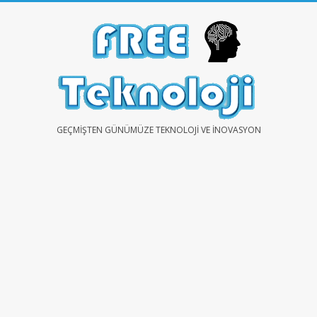
Skip
to
content
FREE
GEÇMIŞTEN GÜNÜMÜZE TEKNOLOJI VE İNOVASYON
TEKNOLOJİ