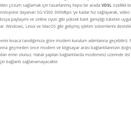
lden çözüm sağlamak için tasarlanmış hepsi bir arada
VDSL
özellikli 
nolojisine dayanan
SG-V300 300Mbps ‘ye kadar hız sağlayarak, video a
osya paylaşımı ve online oyun gibi yüksek bant genişliği tüketen uygu
lar. Windows, Linux ve MacOS gibi gelişmiş işletim sistemlerini destekl
erini kısaca tanıdığımıza göre modem kurulum adımlarına geçebiliriz
rına geçmeden önce modem ve bilgisayar arası bağlantılarınızın doğr
ından emin olunuz. Hatalı yapılan bağlantılarda modeminiz üzerinde dsl 
çin bağlantı sağlanamayacaktır.