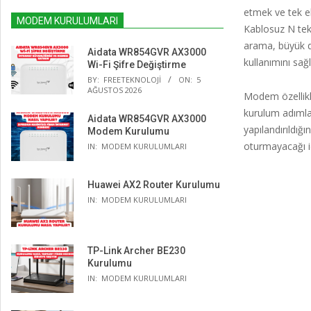
etmek ve tek e
MODEM KURULUMLARI
Kablosuz N tek
arama, büyük d
Aidata WR854GVR AX3000
kullanımını sağ
Wi-Fi Şifre Değiştirme
BY:
FREETEKNOLOJI
ON:
5
AĞUSTOS 2026
Modem özellikl
kurulum adımla
Aidata WR854GVR AX3000
yapılandırıldığ
Modem Kurulumu
oturmayacağı i
IN:
MODEM KURULUMLARI
Huawei AX2 Router Kurulumu
IN:
MODEM KURULUMLARI
TP-Link Archer BE230
Kurulumu
IN:
MODEM KURULUMLARI