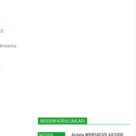
İZ
dımlarına
.
MODEM KURULUMLARI
MODEM
Aidata WR854GVR AX3000