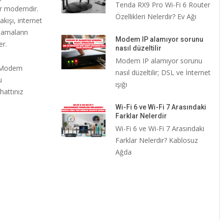
Tenda RX9 Pro Wi-Fi 6 Router
bir modemdir.
Özellikleri Nelerdir? Ev Ağı
kışı, internet
lamaların
Modem IP alamıyor sorunu
er.
nasıl düzeltilir
Modem IP alamıyor sorunu
. Modem
nasıl düzeltilir; DSL ve İnternet
u
ışığı
hattınız
Wi-Fi 6 ve Wi-Fi 7 Arasındaki
Farklar Nelerdir
Wi-Fi 6 ve Wi-Fi 7 Arasındaki
Farklar Nelerdir? Kablosuz
Ağda