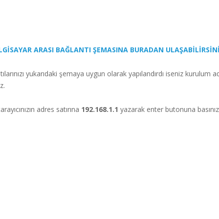
LGİSAYAR ARASI BAĞLANTI ŞEMASINA BURADAN ULAŞABİLİRSİN
larınızı yukarıdaki şemaya uygun olarak yapılandırdı iseniz kurulum a
z.
arayıcınızın adres satırına
192.168.1.1
yazarak enter butonuna basınız