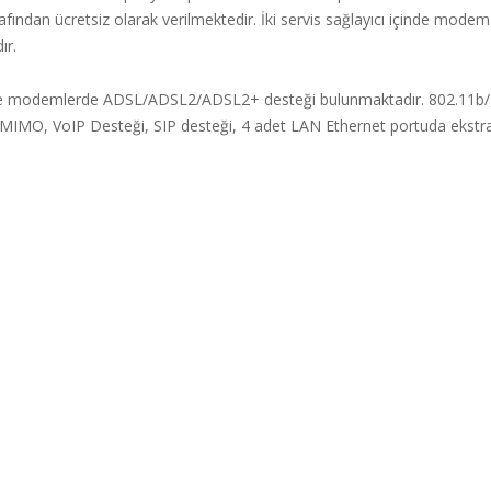
arafından ücretsiz olarak verilmektedir. İki servis sağlayıcı içinde mode
ır.
 modemlerde ADSL/ADSL2/ADSL2+ desteği bulunmaktadır. 802.11b/g
IMO, VoIP Desteği, SIP desteği, 4 adet LAN Ethernet portuda ekstra ö