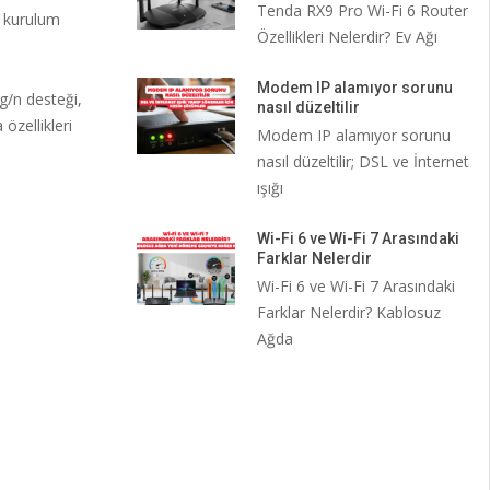
Tenda RX9 Pro Wi-Fi 6 Router
m kurulum
Özellikleri Nelerdir? Ev Ağı
Modem IP alamıyor sorunu
/n desteği,
nasıl düzeltilir
zellikleri
Modem IP alamıyor sorunu
nasıl düzeltilir; DSL ve İnternet
ışığı
Wi-Fi 6 ve Wi-Fi 7 Arasındaki
Farklar Nelerdir
Wi-Fi 6 ve Wi-Fi 7 Arasındaki
Farklar Nelerdir? Kablosuz
Ağda