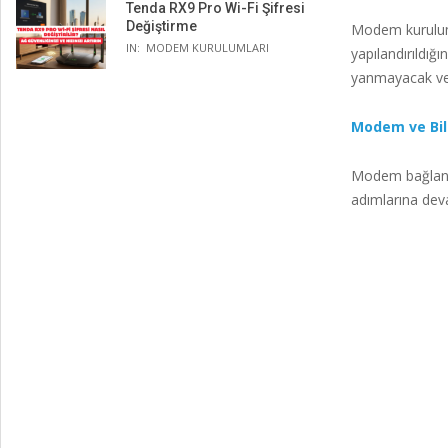
Tenda RX9 Pro Wi-Fi Şifresi
Değiştirme
Modem kurulumu
IN:
MODEM KURULUMLARI
yapılandırıldığ
yanmayacak ve 
Modem ve Bilg
Modem bağlantı
adımlarına deva