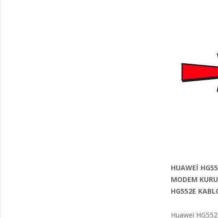
HUAWEİ HG55
MODEM KURUL
HG552E KABL
Huawei HG552e