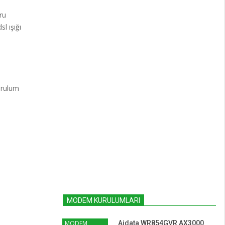
ru
l ışığı
urulum
MODEM KURULUMLARI
MODEM
Aidata WR854GVR AX3000