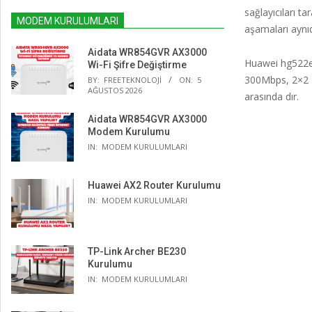
sağlayıcıları t
MODEM KURULUMLARI
aşamaları aynıd
Aidata WR854GVR AX3000
Huawei hg522e
Wi-Fi Şifre Değiştirme
300Mbps, 2×2 M
BY:
FREETEKNOLOJI
ON:
5
AĞUSTOS 2026
arasında dır.
Aidata WR854GVR AX3000
Modem Kurulumu
IN:
MODEM KURULUMLARI
Huawei AX2 Router Kurulumu
IN:
MODEM KURULUMLARI
TP-Link Archer BE230
Kurulumu
IN:
MODEM KURULUMLARI