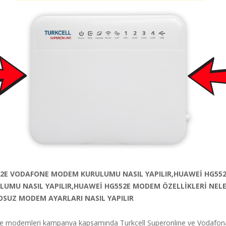
2E VODAFONE MODEM KURULUMU NASIL YAPILIR,HUAWEİ HG552
UMU NASIL YAPILIR,HUAWEİ HG552E MODEM ÖZELLİKLERİ NEL
OSUZ MODEM AYARLARI NASIL YAPILIR
 modemleri kampanya kapsamında Turkcell Superonline ve Vodafona