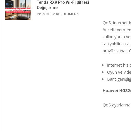
Tenda RX9 Pro Wi-Fi Şifresi
Değiştirme
IN:
MODEM KURULUMLARI
QoS, internet b
öncelik vermeniz
kullanıyorsa ve
tanıyabilirsini
arayüz sunar. Q
İnternet hız 
Oyun ve video
Bant genişliğ
Huawei HG824
QoS ayarlarına 