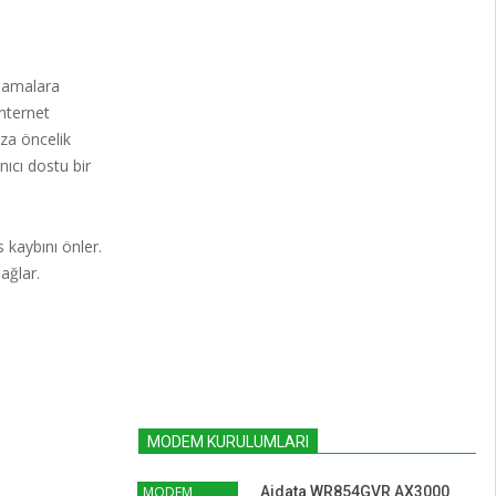
ulamalara
internet
ıza öncelik
ıcı dostu bir
 kaybını önler.
ağlar.
MODEM KURULUMLARI
MODEM
Aidata WR854GVR AX3000