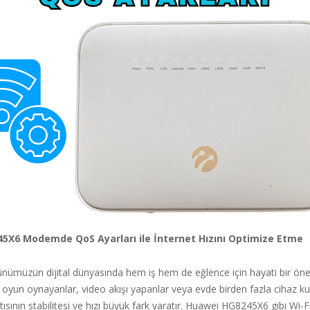
5X6 Modemde QoS Ayarları ile İnternet Hızını Optimize Etme
günümüzün dijital dünyasında hem iş hem de eğlence için hayati bir ön
e oyun oynayanlar, video akışı yapanlar veya evde birden fazla cihaz kul
tısının stabilitesi ve hızı büyük fark yaratır. Huawei HG8245X6 gibi Wi-Fi