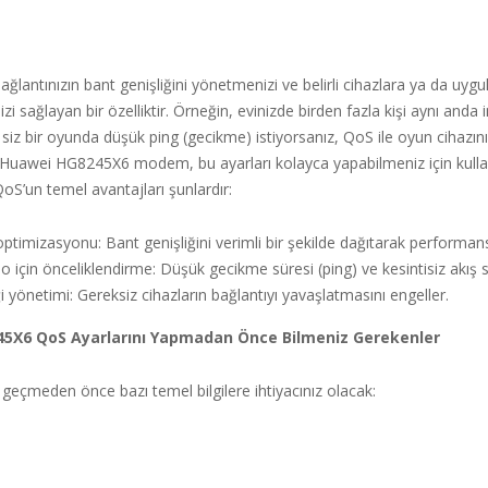
ağlantınızın bant genişliğini yönetmenizi ve belirli cihazlara ya da uyg
i sağlayan bir özelliktir. Örneğin, evinizde birden fazla kişi aynı anda 
 siz bir oyunda düşük ping (gecikme) istiyorsanız, QoS ile oyun cihazın
z. Huawei HG8245X6 modem, bu ayarları kolayca yapabilmeniz için kullan
oS’un temel avantajları şunlardır:
optimizasyonu: Bant genişliğini verimli bir şekilde dağıtarak performans
 için önceliklendirme: Düşük gecikme süresi (ping) ve kesintisiz akış s
i yönetimi: Gereksiz cihazların bağlantıyı yavaşlatmasını engeller.
5X6 QoS Ayarlarını Yapmadan Önce Bilmeniz Gerekenler
geçmeden önce bazı temel bilgilere ihtiyacınız olacak: