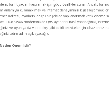
em, bu ihtiyaçları karşılamak için güçlü özellikler sunar. Ancak, bu 
am anlamıyla kullanabilmek ve internet deneyiminizi kişiselleştirmek içi
zmet Kalitesi) ayarlarını doğru bir şekilde yapılandırmak kritik öneme sa
ei HG8245X6 modeminizde QoS ayarlarını nasıl yapacağınızı, internet h
nizi ve oyun ya da video akışı gibi belirli aktiviteler için cihazlarınızı na
eğinizi adım adım açıklayacağız.
 Neden Önemlidir?