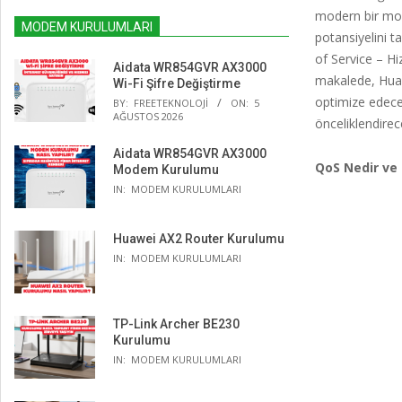
modern bir mod
MODEM KURULUMLARI
potansiyelini t
of Service – Hi
Aidata WR854GVR AX3000
makalede, Huaw
Wi-Fi Şifre Değiştirme
optimize edeceği
BY:
FREETEKNOLOJI
ON:
5
AĞUSTOS 2026
önceliklendirec
Aidata WR854GVR AX3000
QoS Nedir ve
Modem Kurulumu
IN:
MODEM KURULUMLARI
Huawei AX2 Router Kurulumu
IN:
MODEM KURULUMLARI
TP-Link Archer BE230
Kurulumu
IN:
MODEM KURULUMLARI