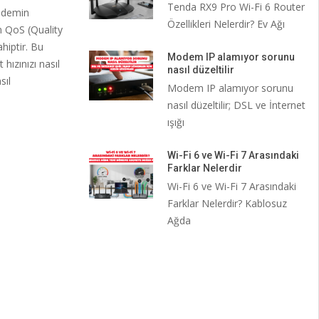
Tenda RX9 Pro Wi-Fi 6 Router
modemin
Özellikleri Nelerdir? Ev Ağı
n QoS (Quality
hiptir. Bu
Modem IP alamıyor sorunu
ızınızı nasıl
nasıl düzeltilir
sıl
Modem IP alamıyor sorunu
nasıl düzeltilir; DSL ve İnternet
ışığı
Wi-Fi 6 ve Wi-Fi 7 Arasındaki
Farklar Nelerdir
Wi-Fi 6 ve Wi-Fi 7 Arasındaki
Farklar Nelerdir? Kablosuz
Ağda