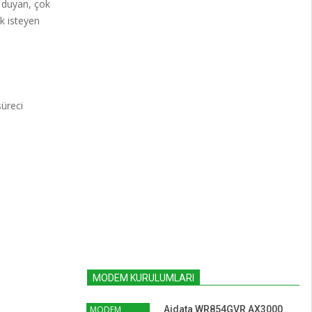
ç duyan, çok
k isteyen
üreci
MODEM KURULUMLARI
MODEM
Aidata WR854GVR AX3000