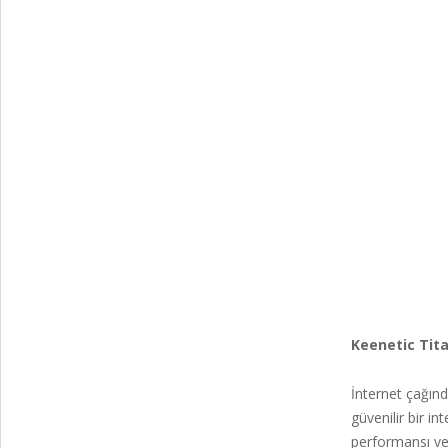
Keenetic Tit
İnternet çağın
güvenilir bir i
performansı ve