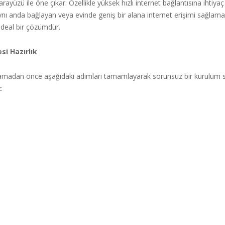
arayüzü ile öne çıkar. Özellikle yüksek hızlı internet bağlantısına ihtiya
ynı anda bağlayan veya evinde geniş bir alana internet erişimi sağlama
n ideal bir çözümdür.
i Hazırlık
madan önce aşağıdaki adımları tamamlayarak sorunsuz bir kurulum s
: