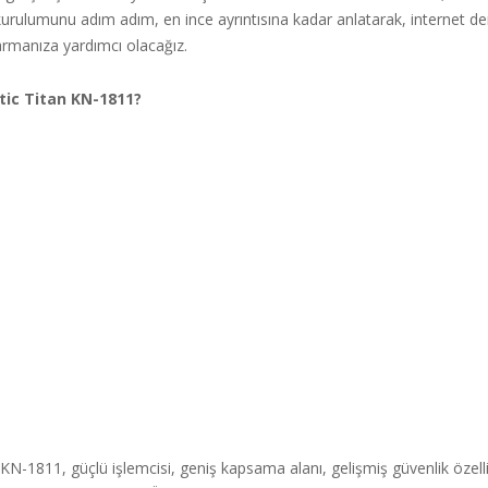
ulumunu adım adım, en ince ayrıntısına kadar anlatarak, internet de
armanıza yardımcı olacağız.
ic Titan KN-1811?
KN-1811, güçlü işlemcisi, geniş kapsama alanı, gelişmiş güvenlik özelli