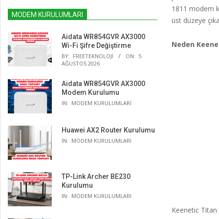
1811 modem kur
MODEM KURULUMLARI
üst düzeye çık
Aidata WR854GVR AX3000
Neden Keenet
Wi-Fi Şifre Değiştirme
BY:
FREETEKNOLOJI
ON:
5
AĞUSTOS 2026
Aidata WR854GVR AX3000
Modem Kurulumu
IN:
MODEM KURULUMLARI
Huawei AX2 Router Kurulumu
IN:
MODEM KURULUMLARI
TP-Link Archer BE230
Kurulumu
IN:
MODEM KURULUMLARI
Keenetic Titan 