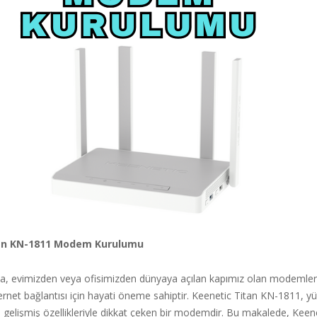
an KN-1811 Modem Kurulumu
da, evimizden veya ofisimizden dünyaya açılan kapımız olan modemler, 
nternet bağlantısı için hayati öneme sahiptir. Keenetic Titan KN-1811, y
 gelişmiş özellikleriyle dikkat çeken bir modemdir. Bu makalede, Keen