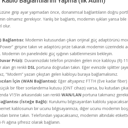
l Kablo Bağlantılarını Yapma (İlk Adım)
üne girip ayar yapmadan önce, donanımsal bağlantıların doğru port
min olmamız gerekiyor. Yanlış bir bağlantı, modemin ışıkları yansa bile
 olur.
 Bağlantısı:
Modemin kutusundan çıkan orijinal güç adaptörünü m
“Power” girişine takın ve adaptörü prize takarak modemin üzerindek
. Modemin ön panelindeki güç ışığının sabitlenmesini bekleyin.
uvar Prizi):
Duvarınızdaki telefon prizinden gelen ince kabloyu (RJ-
 alan gri renkli
DSL
portuna doğrudan takın. Eğer evinizde splitter (ayır
nız, “Modem” yazan çıkıştan gelen kabloyu buraya bağlamalısınız.
ıcıları İçin (WAN Bağlantısı):
Eğer altyapınız FTTH (Eve kadar fiber) 
küçük bir fiber sonlandırma kutusu (ONT cihazı) varsa, bu kutudan çık
nda V15’in arkasındaki sarı renkli
WAN/LAN
portuna takmanız gerekir
ağlantısı (İsteğe Bağlı):
Kurulumu bilgisayardan kablolu yapacaksan
thernet kablosunun bir ucunu bilgisayarınıza, diğer ucunu modemin boş
ndan birine takın. Telefondan yapacaksanız, modemin altındaki etiket
-Fi ağına şifresiz olarak bağlanın.