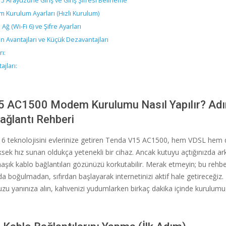
5 Arayüzüne Giriş ve Giriş Şifresi Belirleme
m Kurulum Ayarları (Hızlı Kurulum)
Ağ (Wi-Fi 6) ve Şifre Ayarları
n Avantajları ve Küçük Dezavantajları
ı:
jları:
5 AC1500 Modem Kurulumu Nasıl Yapılır? Ad
Bağlantı Rehberi
i 6 teknolojisini evlerinize getiren Tenda V15 AC1500, hem VDSL hem 
ksek hız sunan oldukça yetenekli bir cihaz. Ancak kutuyu açtığınızda ar
aşık kablo bağlantıları gözünüzü korkutabilir. Merak etmeyin; bu rehbe
da boğulmadan, sıfırdan başlayarak internetinizi aktif hale getireceğiz.
nuzu yanınıza alın, kahvenizi yudumlarken birkaç dakika içinde kurulumu