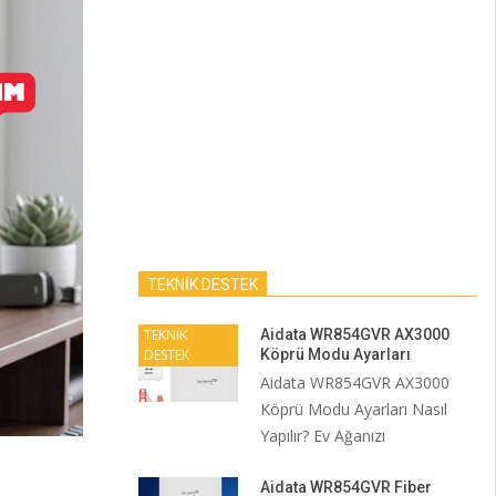
TEKNİK DESTEK
TEKNİK
Aidata WR854GVR AX3000
DESTEK
Köprü Modu Ayarları
Aidata WR854GVR AX3000
Köprü Modu Ayarları Nasıl
Yapılır? Ev Ağanızı
Aidata WR854GVR Fiber