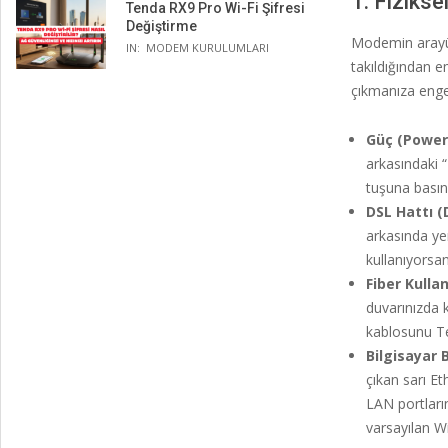
1. Fizikse
Tenda RX9 Pro Wi-Fi Şifresi
Değiştirme
Modemin arayüz
IN:
MODEM KURULUMLARI
takıldığından e
çıkmanıza engel
Güç (Power)
arkasındaki 
tuşuna basın
DSL Hattı (D
arkasında yer
kullanıyorsa
Fiber Kullan
duvarınızda 
kablosunu Te
Bilgisayar B
çıkan sarı E
LAN portları
varsayılan Wi