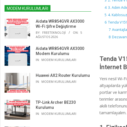
3
2. Tenda V1
4
3. Adım Adı
MODEM KURULUMLARI
5
4. Kablosuz 
Aidata WR854GVR AX3000
6
Tenda V15’i
Wi-Fi Şifre Değiştirme
7
Avantajlar
BY:
FREETEKNOLOJI
ON:
5
AĞUSTOS 2026
8
Dezavanta
Aidata WR854GVR AX3000
Modem Kurulumu
Tenda V1
IN:
MODEM KURULUMLARI
İnternet 
Huawei AX2 Router Kurulumu
Yeni nesil Wi-F
IN:
MODEM KURULUMLARI
altyapılarda yü
portlar ve karm
terimler arasın
TP-Link Archer BE230
akıllı telefonu
Kurulumu
tamamlayalım.
IN:
MODEM KURULUMLARI