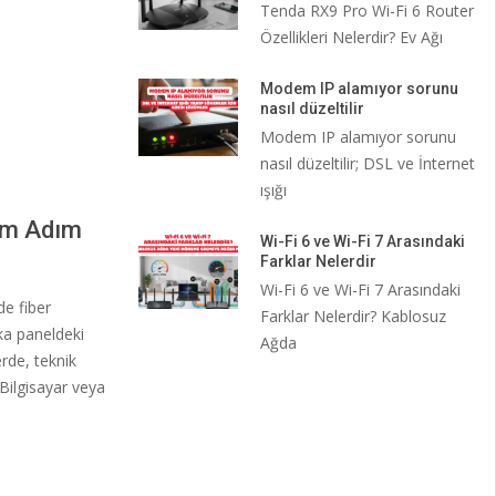
Tenda RX9 Pro Wi-Fi 6 Router
Özellikleri Nelerdir? Ev Ağı
Modem IP alamıyor sorunu
nasıl düzeltilir
Modem IP alamıyor sorunu
nasıl düzeltilir; DSL ve İnternet
ışığı
ım Adım
Wi-Fi 6 ve Wi-Fi 7 Arasındaki
Farklar Nelerdir
Wi-Fi 6 ve Wi-Fi 7 Arasındaki
de fiber
Farklar Nelerdir? Kablosuz
ka paneldeki
Ağda
rde, teknik
 Bilgisayar veya