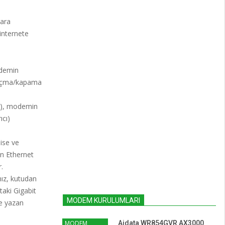
lara
 internete
odemin
i açma/kapama
11), modemin
ıcı)
ise ve
an Ethernet
.
ız, kutudan
taki Gigabit
MODEM KURULUMLARI
te yazan
MODEM
Aidata WR854GVR AX3000