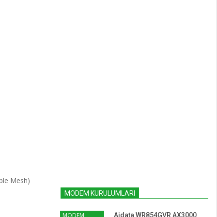
able Mesh)
MODEM KURULUMLARI
MODEM
Aidata WR854GVR AX3000