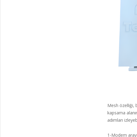
Mesh özelliği, 
kapsama alanını
adımları izleyebi
1-Modem arayüzü