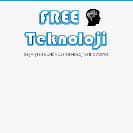
Skip
to
content
FREE
GEÇMIŞTEN GÜNÜMÜZE TEKNOLOJI VE İNOVASYON
TEKNOLOJİ