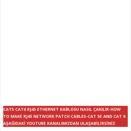
CAT5 CAT6 RJ45 ETHERNET KABLOSU NASIL ÇAKILIR-HOW
TO MAKE RJ45 NETWORK PATCH CABLES-CAT 5E AND CAT 6
AŞAĞIDAKİ YOUTUBE KANALIMIZDAN ULAŞABİLİRSİNİZ