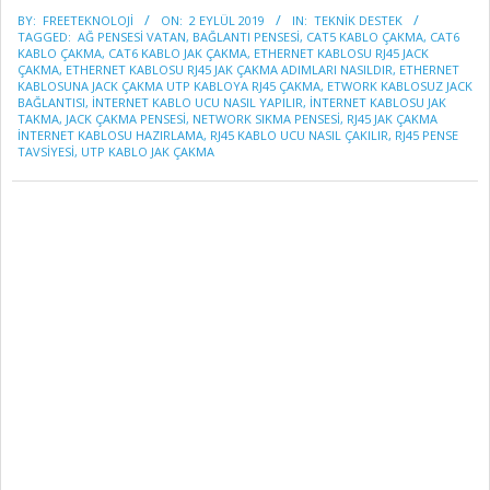
2019-
BY:
FREETEKNOLOJI
ON:
2 EYLÜL 2019
IN:
TEKNİK DESTEK
09-
TAGGED:
AĞ PENSESI VATAN
,
BAĞLANTI PENSESI
,
CAT5 KABLO ÇAKMA
,
CAT6
02
KABLO ÇAKMA
,
CAT6 KABLO JAK ÇAKMA
,
ETHERNET KABLOSU RJ45 JACK
ÇAKMA
,
ETHERNET KABLOSU RJ45 JAK ÇAKMA ADIMLARI NASILDIR
,
ETHERNET
KABLOSUNA JACK ÇAKMA UTP KABLOYA RJ45 ÇAKMA
,
ETWORK KABLOSUZ JACK
BAĞLANTISI
,
İNTERNET KABLO UCU NASIL YAPILIR
,
INTERNET KABLOSU JAK
TAKMA
,
JACK ÇAKMA PENSESI
,
NETWORK SIKMA PENSESI
,
RJ45 JAK ÇAKMA
İNTERNET KABLOSU HAZIRLAMA
,
RJ45 KABLO UCU NASIL ÇAKILIR
,
RJ45 PENSE
TAVSIYESI
,
UTP KABLO JAK ÇAKMA