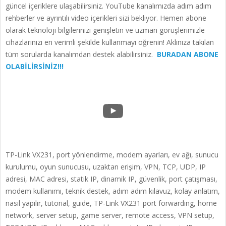
güncel içeriklere ulaşabilirsiniz. YouTube kanalımızda adım adım
rehberler ve ayrıntılı video içerikleri sizi bekliyor. Hemen abone
olarak teknoloji bilgilerinizi genişletin ve uzman görüşlerimizle
cihazlarınızı en verimli şekilde kullanmayı öğrenin! Aklınıza takılan
tüm sorularda kanalımdan destek alabilirsiniz.
BURADAN ABONE
OLABİLİRSİNİZ!!!
YouTube
TP-Link VX231, port yönlendirme, modem ayarları, ev ağı, sunucu
kurulumu, oyun sunucusu, uzaktan erişim, VPN, TCP, UDP, IP
adresi, MAC adresi, statik IP, dinamik IP, güvenlik, port çatışması,
modem kullanımı, teknik destek, adım adım kılavuz, kolay anlatım,
nasıl yapılır, tutorial, guide, TP-Link VX231 port forwarding, home
network, server setup, game server, remote access, VPN setup,