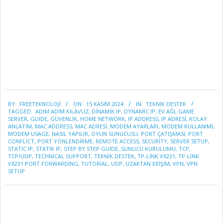
2024-
BY:
FREETEKNOLOJI
ON:
15 KASIM 2024
IN:
TEKNİK DESTEK
11-
TAGGED:
ADIM ADIM KILAVUZ
,
DINAMIK IP
,
DYNAMIC IP
,
EV AĞI
,
GAME
15
SERVER
,
GUIDE
,
GÜVENLIK
,
HOME NETWORK
,
IP ADDRESS
,
IP ADRESI
,
KOLAY
ANLATIM
,
MAC ADDRESS
,
MAC ADRESI
,
MODEM AYARLARI
,
MODEM KULLANIMI
,
MODEM USAGE
,
NASIL YAPILIR
,
OYUN SUNUCUSU
,
PORT ÇATIŞMASI
,
PORT
CONFLICT
,
PORT YÖNLENDIRME
,
REMOTE ACCESS
,
SECURITY
,
SERVER SETUP
,
STATIC IP
,
STATIK IP
,
STEP BY STEP GUIDE
,
SUNUCU KURULUMU
,
TCP
,
TCP/UDP
,
TECHNICAL SUPPORT
,
TEKNIK DESTEK
,
TP-LINK VX231
,
TP-LINK
VX231 PORT FORWARDING
,
TUTORIAL
,
UDP
,
UZAKTAN ERIŞIM
,
VPN
,
VPN
SETUP