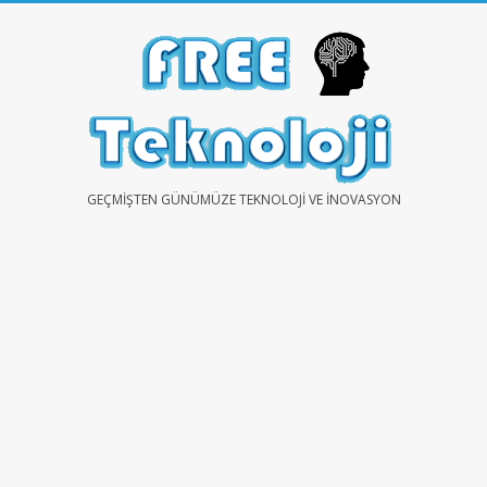
Skip
to
content
FREE
GEÇMIŞTEN GÜNÜMÜZE TEKNOLOJI VE İNOVASYON
TEKNOLOJİ