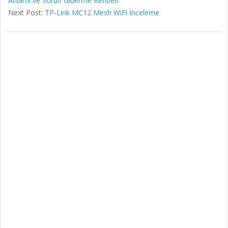
Anlamı ve Sorun Giderme Rehberi
Next Post:
TP-Link MC12 Mesh WiFi İnceleme