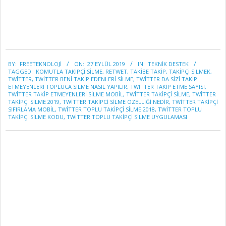
2019-
BY:
FREETEKNOLOJI
ON:
27 EYLÜL 2019
IN:
TEKNİK DESTEK
09-
TAGGED:
KOMUTLA TAKIPÇI SILME
,
RETWET
,
TAKIBE TAKIP
,
TAKIPÇI SILMEK
,
27
TWITTER
,
TWITTER BENI TAKIP EDENLERI SILME
,
TWITTER DA SİZİ TAKIP
ETMEYENLERİ TOPLUCA SILME NASIL YAPILIR
,
TWITTER TAKIP ETME SAYISI
,
TWITTER TAKIP ETMEYENLERI SILME MOBIL
,
TWITTER TAKIPÇI SILME
,
TWITTER
TAKIPÇI SILME 2019
,
TWITTER TAKIPCI SILME ÖZELLİĞİ NEDİR
,
TWITTER TAKIPÇI
SIFIRLAMA MOBIL
,
TWITTER TOPLU TAKIPÇI SILME 2018
,
TWITTER TOPLU
TAKIPÇI SILME KODU
,
TWITTER TOPLU TAKIPÇI SILME UYGULAMASI