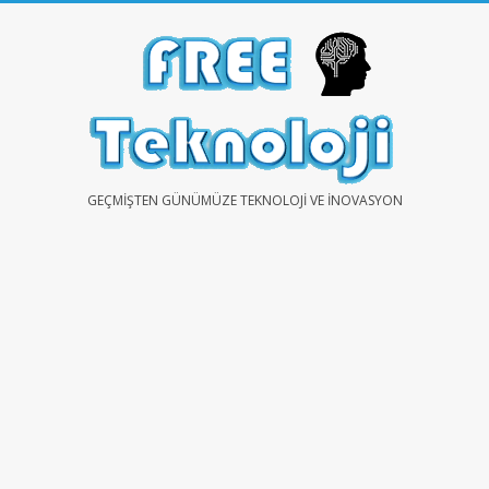
Skip
to
content
FREE
GEÇMIŞTEN GÜNÜMÜZE TEKNOLOJI VE İNOVASYON
TEKNOLOJİ