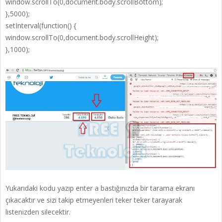
window.scrollTo(0,document.body.scrollBottom);
},5000);
setInterval(function() {
window.scrollTo(0,document.body.scrollHeight);
},1000);
Yukarıdaki kodu yazıp enter a bastığınızda bir tarama ekranı
çıkacaktır ve sizi takip etmeyenleri teker teker tarayarak
listenizden silecektir.