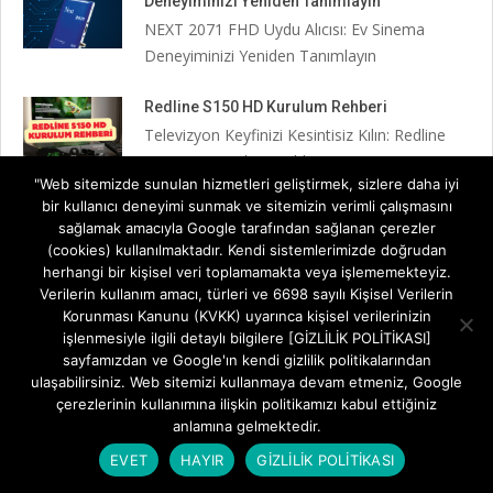
Deneyiminizi Yeniden Tanımlayın
NEXT 2071 FHD Uydu Alıcısı: Ev Sinema
Deneyiminizi Yeniden Tanımlayın
Redline S150 HD Kurulum Rehberi
Televizyon Keyfinizi Kesintisiz Kılın: Redline
S150 HD Kurulum Rehberi Yeni
"Web sitemizde sunulan hizmetleri geliştirmek, sizlere daha iyi
bir kullanıcı deneyimi sunmak ve sitemizin verimli çalışmasını
Redline S150 HD Uydu Alıcı İncelemesi
sağlamak amacıyla Google tarafından sağlanan çerezler
Televizyon Keyfini Standartların Ötesine
(cookies) kullanılmaktadır. Kendi sistemlerimizde doğrudan
Taşıyın Redline S150 HD Uydu Alıcı
herhangi bir kişisel veri toplamamakta veya işlememekteyiz.
Verilerin kullanım amacı, türleri ve 6698 sayılı Kişisel Verilerin
Korunması Kanunu (KVKK) uyarınca kişisel verilerinizin
Next Minix HD Black 3 Kurulum Rehberi
işlenmesiyle ilgili detaylı bilgilere [GİZLİLİK POLİTİKASI]
Next Minix HD Black 3 Kurulum Rehberi: Adım
sayfamızdan ve Google'ın kendi gizlilik politikalarından
Adım Televizyon
ulaşabilirsiniz. Web sitemizi kullanmaya devam etmeniz, Google
çerezlerinin kullanımına ilişkin politikamızı kabul ettiğiniz
NEXT Minix HD Black 3 İNCELEME
anlamına gelmektedir.
Küçük Boyut, Dev Performans: Minix HD
EVET
HAYIR
GİZLİLİK POLİTİKASI
Black III ile Televizyon