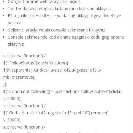
Google Chrome web tarayıcısını açınız.
Twitter da takip ettiğiniz kullanıcıların listesine tıklayınız.
F2 tuşu ile, ctrl+shift+j ile ya da sağ tıklayıp ögeyi denetleye
basınız
Geliştirici araçlarındaki console sekmesine tıklayınız
Console sekmesinde kod alanına aşağıdaki kodu girip enter‘a
tıklayınız.
setInterval(function() {
$(“.FollowStatus”).each(function(){
$(this).parents(“.Grid-cell.u-size1of2.u-lg-size1of3.u-
mb10”).remove();
});
$(“div:not(.not-following) > .user-actions-follow-button”).click();
}, 20000);
setInterval(function() {
$(“.Grid-cell.u-size1of2.u-lg-size1of3.u-mb10”).remove();
}, 30000);
setInterval(function() {