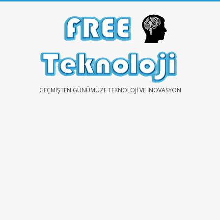
Skip
to
content
FREE
GEÇMIŞTEN GÜNÜMÜZE TEKNOLOJI VE İNOVASYON
TEKNOLOJİ