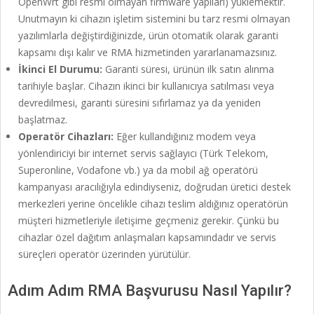
OpenWrt gibi resmi olmayan firmware yapıları) yüklemektir.
Unutmayın ki cihazın işletim sistemini bu tarz resmi olmayan
yazılımlarla değiştirdiğinizde, ürün otomatik olarak garanti
kapsamı dışı kalır ve RMA hizmetinden yararlanamazsınız.
İkinci El Durumu:
Garanti süresi, ürünün ilk satın alınma
tarihiyle başlar. Cihazın ikinci bir kullanıcıya satılması veya
devredilmesi, garanti süresini sıfırlamaz ya da yeniden
başlatmaz.
Operatör Cihazları:
Eğer kullandığınız modem veya
yönlendiriciyi bir internet servis sağlayıcı (Türk Telekom,
Superonline, Vodafone vb.) ya da mobil ağ operatörü
kampanyası aracılığıyla edindiyseniz, doğrudan üretici destek
merkezleri yerine öncelikle cihazı teslim aldığınız operatörün
müşteri hizmetleriyle iletişime geçmeniz gerekir. Çünkü bu
cihazlar özel dağıtım anlaşmaları kapsamındadır ve servis
süreçleri operatör üzerinden yürütülür.
Adım Adım RMA Başvurusu Nasıl Yapılır?