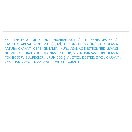
2026-
BY:
FREETEKNOLOJI
ON:
1 HAZIRAN 2026
IN:
TEKNİK DESTEK
06-
TAGGED:
ARIZALI MODEM DEĞIŞIMI
,
BIR SONRAKI IŞ GÜNÜ KARGOLAMA
,
01
FATURA GARANTI GEREKSINIMLERI
,
KURUMSAL AĞ DESTEĞI
,
NBD LISANSI
,
NETWORK CIHAZI IADE
,
RMA NASIL YAPILIR
,
SERI NUMARASI SORGULAMA
,
TEKNIK SERVIS SÜREÇLERI
,
ÜRÜN DEĞIŞIMI
,
ZYXEL DESTEK
,
ZYXEL GARANTI
,
ZYXEL IADE
,
ZYXEL RMA
,
ZYXEL SWITCH GARANTI