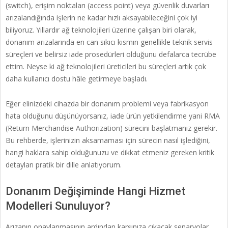
(switch), erişim noktaları (access point) veya güvenlik duvarları
arızalandığında işlerin ne kadar hızlı aksayabileceğini çok iyi
biliyoruz. Yıllardır ağ teknolojileri üzerine çalışan biri olarak,
donanım arızalarında en can sıkıcı kısmın genellikle teknik servis
süreçleri ve belirsiz iade prosedürleri olduğunu defalarca tecrübe
ettim. Neyse ki ağ teknolojileri üreticileri bu süreçleri artık çok
daha kullanıcı dostu hâle getirmeye başladı.
Eğer elinizdeki cihazda bir donanım problemi veya fabrikasyon
hata olduğunu düşünüyorsanız, iade ürün yetkilendirme yani RMA
(Return Merchandise Authorization) sürecini başlatmanız gerekir.
Bu rehberde, işlerinizin aksamaması için sürecin nasıl işlediğini,
hangi haklara sahip olduğunuzu ve dikkat etmeniz gereken kritik
detayları pratik bir dille anlatıyorum.
Donanım Değişiminde Hangi Hizmet
Modelleri Sunuluyor?
Arızanın onaylanmasının ardından karşınıza çıkacak senaryolar,