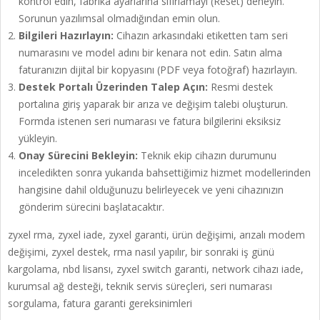
kontrol edin, fabrika ayarlarına sıfırlamayı (Reset) deneyin.
Sorunun yazılımsal olmadığından emin olun.
Bilgileri Hazırlayın:
Cihazın arkasındaki etiketten tam seri
numarasını ve model adını bir kenara not edin. Satın alma
faturanızın dijital bir kopyasını (PDF veya fotoğraf) hazırlayın.
Destek Portalı Üzerinden Talep Açın:
Resmi destek
portalına giriş yaparak bir arıza ve değişim talebi oluşturun.
Formda istenen seri numarası ve fatura bilgilerini eksiksiz
yükleyin.
Onay Sürecini Bekleyin:
Teknik ekip cihazın durumunu
inceledikten sonra yukarıda bahsettiğimiz hizmet modellerinden
hangisine dahil olduğunuzu belirleyecek ve yeni cihazınızın
gönderim sürecini başlatacaktır.
zyxel rma, zyxel iade, zyxel garanti, ürün değişimi, arızalı modem
değişimi, zyxel destek, rma nasıl yapılır, bir sonraki iş günü
kargolama, nbd lisansı, zyxel switch garanti, network cihazı iade,
kurumsal ağ desteği, teknik servis süreçleri, seri numarası
sorgulama, fatura garanti gereksinimleri