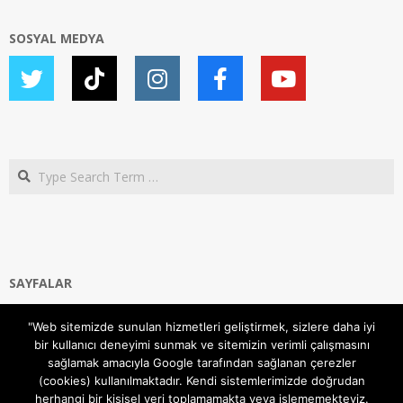
SOSYAL MEDYA
Search
SAYFALAR
Ana Sayfa
"Web sitemizde sunulan hizmetleri geliştirmek, sizlere daha iyi
Gizlilik ve Çerezler (Cookies) Politikası
bir kullanıcı deneyimi sunmak ve sitemizin verimli çalışmasını
Hakkımızda
sağlamak amacıyla Google tarafından sağlanan çerezler
İletişim Kanalları
(cookies) kullanılmaktadır. Kendi sistemlerimizde doğrudan
MODEM KURULUM
herhangi bir kişisel veri toplamamakta veya işlememekteyiz.