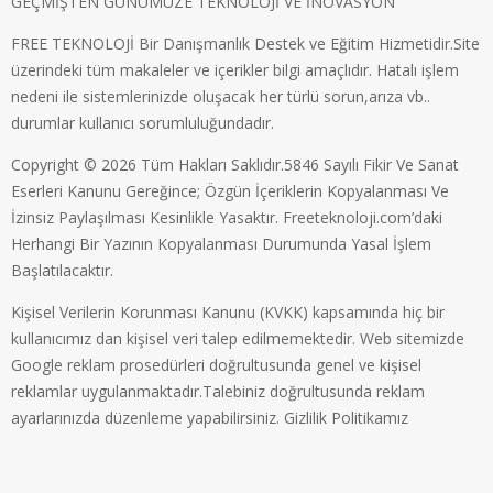
GEÇMİŞTEN GÜNÜMÜZE TEKNOLOJİ VE İNOVASYON
FREE TEKNOLOJİ Bir Danışmanlık Destek ve Eğitim Hizmetidir.Site
üzerindeki tüm makaleler ve içerikler bilgi amaçlıdır. Hatalı işlem
nedeni ile sistemlerinizde oluşacak her türlü sorun,arıza vb..
durumlar kullanıcı sorumluluğundadır.
Copyright © 2026 Tüm Hakları Saklıdır.5846 Sayılı Fikir Ve Sanat
Eserleri Kanunu Gereğince; Özgün İçeriklerin Kopyalanması Ve
İzinsiz Paylaşılması Kesinlikle Yasaktır. Freeteknoloji.com’daki
Herhangi Bir Yazının Kopyalanması Durumunda Yasal İşlem
Başlatılacaktır.
Kişisel Verilerin Korunması Kanunu (KVKK) kapsamında hiç bir
kullanıcımız dan kişisel veri talep edilmemektedir. Web sitemizde
Google reklam prosedürleri doğrultusunda genel ve kişisel
reklamlar uygulanmaktadır.Talebiniz doğrultusunda reklam
ayarlarınızda düzenleme yapabilirsiniz.
Gizlilik Politikamız