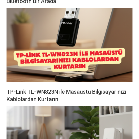
Bluetooth Bir Arada
2026-
02-
17
TP-Link TL-WN823N ile Masaüstü Bilgisayarınızı
Kablolardan Kurtarın
2026-
02-
17