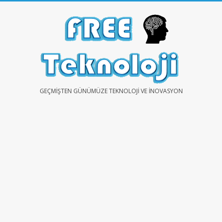
Skip
to
content
FREE
GEÇMIŞTEN GÜNÜMÜZE TEKNOLOJI VE İNOVASYON
TEKNOLOJİ