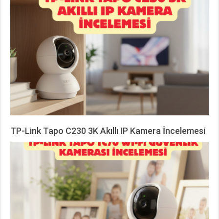
02-
17
TP-Link Tapo C230 3K Akıllı IP Kamera İncelemesi
2026-
02-
17