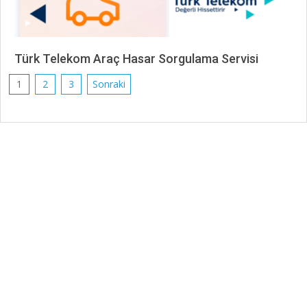
Türk Telekom Araç Hasar Sorgulama Servisi
2024-
Yazı
1
2
3
Sonraki
10-
sayfalaması
30