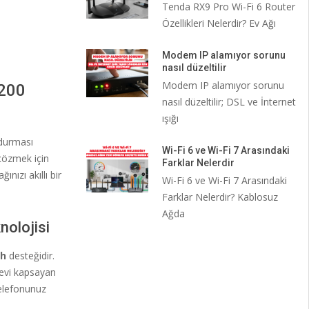
Tenda RX9 Pro Wi-Fi 6 Router
Özellikleri Nelerdir? Ev Ağı
Modem IP alamıyor sorunu
nasıl düzeltilir
Modem IP alamıyor sorunu
1200
nasıl düzeltilir; DSL ve İnternet
ışığı
 durması
Wi-Fi 6 ve Wi-Fi 7 Arasındaki
çözmek için
Farklar Nelerdir
ınızı akıllı bir
Wi-Fi 6 ve Wi-Fi 7 Arasındaki
Farklar Nelerdir? Kablosuz
Ağda
olojisi
h
desteğidir.
 evi kapsayan
telefonunuz