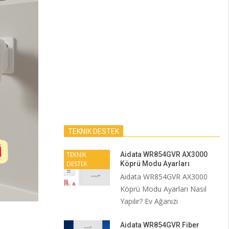
TEKNİK DESTEK
TEKNİK
Aidata WR854GVR AX3000
DESTEK
Köprü Modu Ayarları
Aidata WR854GVR AX3000
Köprü Modu Ayarları Nasıl
Yapılır? Ev Ağanızı
Aidata WR854GVR Fiber