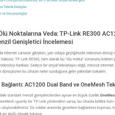
a Profesyonel Dokunuş: WPS ve Akıllı Sinyal Göstergesi
ve Teknik Detaylar
r ve Dezavantajlar
 Ölü Noktalarına Veda: TP-Link RE300 AC
zil Genişletici İncelemesi
nda internet canavar gibiyken, yan odaya geçtiğinizde videonun dönüp
k kabusu. TP-Link RE300, tam olarak bu “ölü nokta” sorununu kökten 
teknoloji harikası. Sadece bir sinyal tekrarlayıcı değil, mevcut internet ağ
 dönüştüren bu cihazın neler sunduğuna gelin yakından bakalım.
z Bağlantı: AC1200 Dual Band ve OneMesh Tekn
aki standart menzil genişleticilerden ayıran en büyük özellik
OneMes
neMesh uyumlu bir TP-Link yönlendirici varsa, bu cihazla birlikte tüm
dı oluşturabilirsiniz. Siz odalar arasında gezerken bağlantınız kopmaz, 
 en güçlü sinyale tutunur.