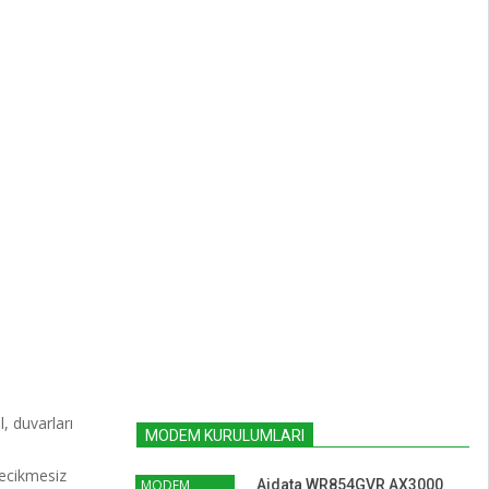
, duvarları
MODEM KURULUMLARI
gecikmesiz
MODEM
Aidata WR854GVR AX3000