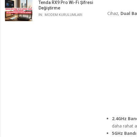
Tenda RX9 Pro Wi-Fi Şifresi
Değiştirme
Cihaz,
Dual B
IN:
MODEM KURULUMLARI
2.4GHz Band
daha rahat a
5GHz Bandı