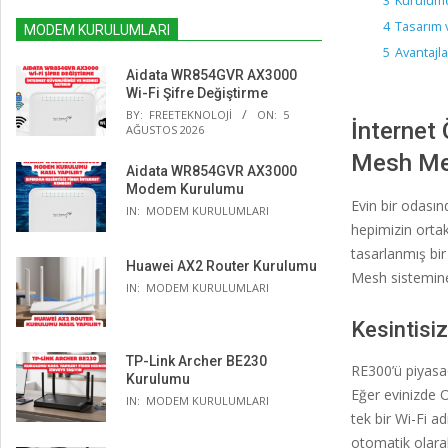
3
Kurulumd
4
Tasarım 
MODEM KURULUMLARI
5
Avantajla
Aidata WR854GVR AX3000
Wi-Fi Şifre Değiştirme
BY:
FREETEKNOLOJI
ON:
5
İnternet
AĞUSTOS 2026
Mesh Men
Aidata WR854GVR AX3000
Modem Kurulumu
Evin bir odası
IN:
MODEM KURULUMLARI
hepimizin orta
tasarlanmış bir 
Huawei AX2 Router Kurulumu
Mesh sistemine
IN:
MODEM KURULUMLARI
Kesintisi
TP-Link Archer BE230
RE300’ü piyasad
Kurulumu
Eğer evinizde O
IN:
MODEM KURULUMLARI
tek bir Wi-Fi a
otomatik olarak