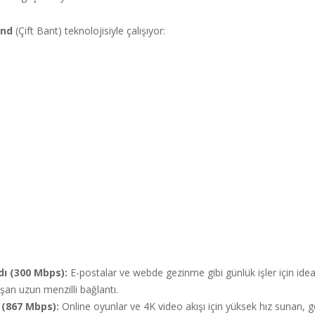
and
(Çift Bant) teknolojisiyle çalışıyor:
ı (300 Mbps):
E-postalar ve webde gezinme gibi günlük işler için ideal
şan uzun menzilli bağlantı.
 (867 Mbps):
Online oyunlar ve 4K video akışı için yüksek hız sunan, 