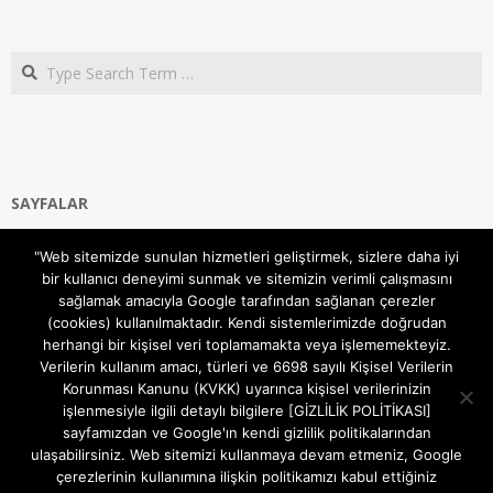
Search
SAYFALAR
Ana Sayfa
"Web sitemizde sunulan hizmetleri geliştirmek, sizlere daha iyi
Gizlilik ve Çerezler (Cookies) Politikası
bir kullanıcı deneyimi sunmak ve sitemizin verimli çalışmasını
Hakkımızda
sağlamak amacıyla Google tarafından sağlanan çerezler
İletişim Kanalları
(cookies) kullanılmaktadır. Kendi sistemlerimizde doğrudan
MODEM KURULUM
herhangi bir kişisel veri toplamamakta veya işlememekteyiz.
Verilerin kullanım amacı, türleri ve 6698 sayılı Kişisel Verilerin
TEKNİK DESTEK
Korunması Kanunu (KVKK) uyarınca kişisel verilerinizin
TELEVİZYON SİSTEMLERİ
işlenmesiyle ilgili detaylı bilgilere [GİZLİLİK POLİTİKASI]
sayfamızdan ve Google'ın kendi gizlilik politikalarından
ulaşabilirsiniz. Web sitemizi kullanmaya devam etmeniz, Google
çerezlerinin kullanımına ilişkin politikamızı kabul ettiğiniz