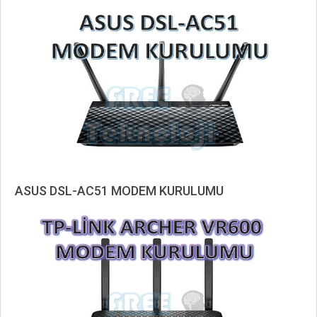
2019-
11-
01
ASUS DSL-AC51 MODEM KURULUMU
2019-
10-
31