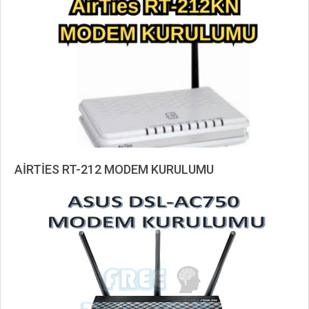
01
AİRTİES RT-212 MODEM KURULUMU
2019-
11-
01