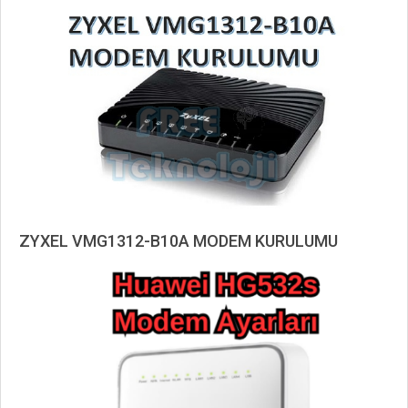
11-
03
ZYXEL VMG1312-B10A MODEM KURULUMU
2019-
11-
02