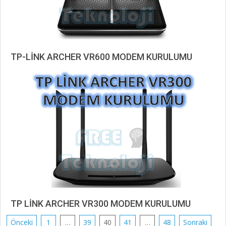
TP-LİNK ARCHER VR600 MODEM KURULUMU
2019-
10-
31
TP LİNK ARCHER VR300 MODEM KURULUMU
2019-
Yazı
Önceki
1
…
39
40
41
…
48
Sonraki