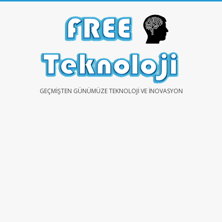
Skip
to
content
FREE
GEÇMIŞTEN GÜNÜMÜZE TEKNOLOJI VE İNOVASYON
TEKNOLOJİ