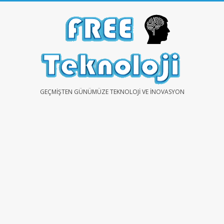
Skip
to
content
FREE
GEÇMIŞTEN GÜNÜMÜZE TEKNOLOJI VE İNOVASYON
TEKNOLOJİ