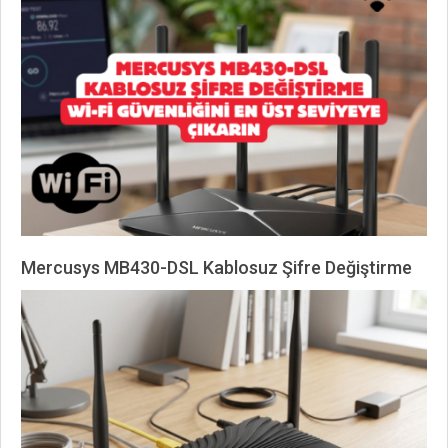
07-
04
Mercusys MB430-DSL Kablosuz Şifre Değiştirme
2026-
06-
23