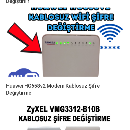
Değiştirilir
2026-
05-
12
Huawei HG658v2 Modem Kablosuz Şifre
Değiştirme
2024-
10-
09