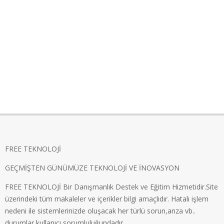
FREE TEKNOLOJİ
GEÇMİŞTEN GÜNÜMÜZE TEKNOLOJİ VE İNOVASYON
FREE TEKNOLOJİ Bir Danışmanlık Destek ve Eğitim Hizmetidir.Site
üzerindeki tüm makaleler ve içerikler bilgi amaçlıdır. Hatalı işlem
nedeni ile sistemlerinizde oluşacak her türlü sorun,arıza vb..
durumlar kullanıcı sorumluluğundadır.