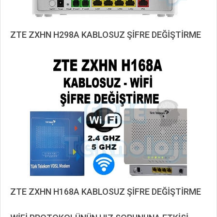
ZTE ZXHN H298A KABLOSUZ ŞİFRE DEĞİŞTİRME
2020-
10-
11
ZTE ZXHN H168A KABLOSUZ ŞİFRE DEĞİŞTİRME
2020-
10-