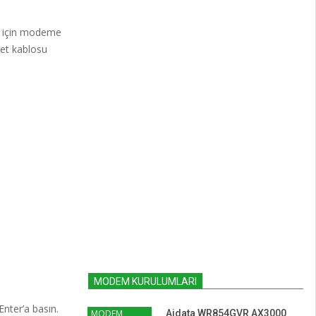
m için modeme
net kablosu
MODEM KURULUMLARI
Enter’a basın.
MODEM
Aidata WR854GVR AX3000