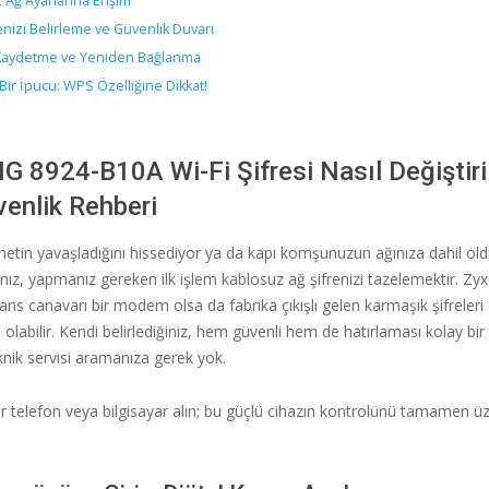
 Ağ Ayarlarına Erişim
enizi Belirleme ve Güvenlik Duvarı
 Kaydetme ve Yeniden Bağlanma
Bir İpucu: WPS Özelliğine Dikkat!
G 8924-B10A Wi-Fi Şifresi Nasıl Değiştiri
enlik Rehberi
rnetin yavaşladığını hissediyor ya da kapı komşunuzun ağınıza dahil o
nız, yapmanız gereken ilk işlem kablosuz ağ şifrenizi tazelemektir. Z
s canavarı bir modem olsa da fabrika çıkışlı gelen karmaşık şifreleri
 olabilir. Kendi belirlediğiniz, hem güvenli hem de hatırlaması kolay bir 
nik servisi aramanıza gerek yok.
bir telefon veya bilgisayar alın; bu güçlü cihazın kontrolünü tamamen ü