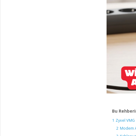
Bu Rehberi
1
Zyxel VMG 8
2
Modem Ara