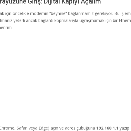
yüzüne Giriş: Dijital Kapıyı Açalım
ak için öncelikle modemin “beynine” bağlanmamız gerekiyor. Bu işle
 olmanız yeterli ancak bağlantı kopmalarıyla uğraşmamak için bir Ether
eririm.
 (Chrome, Safari veya Edge) açın ve adres çubuğuna
192.168.1.1
yazıp 