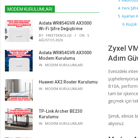
3
Kablosuz
4
Yeni Şifr
MODEM KURULUMLARI
5
Ayarları
Aidata WR854GVR AX3000
6
Küçük 
Wi-Fi Şifre Değiştirme
BY:
FREETEKNOLOJI
ON:
5
AĞUSTOS 2026
Zyxel VM
Aidata WR854GVR AX3000
Adım Güv
Modem Kurulumu
IN:
MODEM KURULUMLARI
Evinizdeki inte
şüpheleniyorsa
Huawei AX2 Router Kurulumu
B10A, performan
IN:
MODEM KURULUMLARI
tam bir işkence
geçmek için tek
TP-Link Archer BE230
Şimdi, elinize 
Kurulumu
alıyoruz.
IN:
MODEM KURULUMLARI