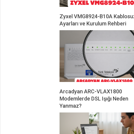
Zyxel VMG8924-B10A Kablosu
Ayarları ve Kurulum Rehberi
2026-
06-
01
Arcadyan ARC-VLAX1800
Modemlerde DSL Işığı Neden
Yanmaz?
2026-
04-
25