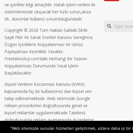
ve içerikler bilgi amaçlıdır. Hatalı işlem nedeni ile
sistemlerinizde oluşacak her türlü sorun,arıza
vb.. durumlar kullanıcı sorumluluğundadır.
Search
Copyright © 2026 Tüm Hakları Saklıdır.5846
Sayılı Fikir Ve Sanat Eserleri Kanunu Gereğince;
Özgün İçeriklerin Kopyalanması Ve İzinsiz
Paylaşılması Kesinlikle Yasaktır.
Freeteknoloji.com’daki Herhangi Bir Yazının
Kopyalanması Durumunda Yasal İşlem
Başlatılacaktır.
Kişisel Verilerin Korunması Kanunu (KVKK)
kapsamında hiç bir kullanıcımız dan kişisel veri
talep edilmemektedir. Web sitemizde Google
reklam prosedürleri doğrultusunda genel ve
kişisel reklamlar uygulanmaktadır.Talebiniz
doğrultusunda reklam ayarlarınızda düzenleme
yapabilirsiniz.
Gizlilik Politikamız
"Web sitemizde sunulan hizmetleri geliştirmek, sizlere daha iyi bir