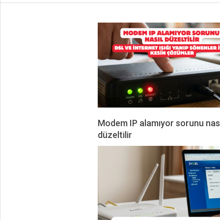
Modem IP alamıyor sorunu nası
düzeltilir
2026-
07-
10