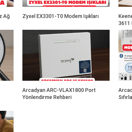
z Ağ
Zyxel EX3301-T0 Modem Işıkları
Keene
2026-
3611 
04-
2026-
29
04-
27
Arcadyan ARC-VLAX1800 Port
Arca
Yönlendirme Rehberi
Sıfır
2026-
2026-
04-
04-
25
25