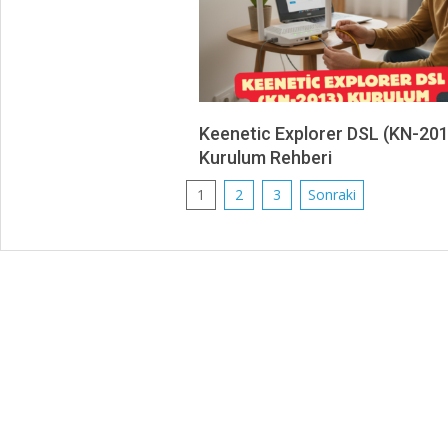
Keenetic Explorer DSL (KN-201
Kurulum Rehberi
2026-
Yazı
1
2
3
Sonraki
03-
sayfalaması
05