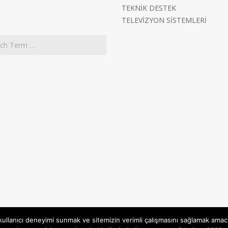
TEKNİK DESTEK
TELEVİZYON SİSTEMLERİ
 kullanıcı deneyimi sunmak ve sitemizin verimli çalışmasını sağlamak amac