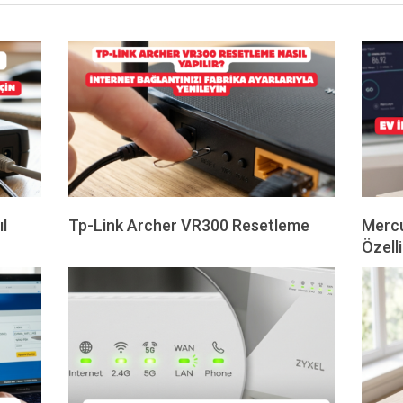
l
Tp-Link Archer VR300 Resetleme
Merc
2026-
Özelli
07-
2026-
04
06-
23