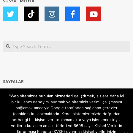
SOSYAL MEDYA
Search
SAYFALAR
Ana Sayfa
"Web sitemizde sunulan hizmetleri geliştirmek, sizlere daha iyi
Gizlilik ve Çerezler (Cookies) Politikası
bir kullanıcı deneyimi sunmak ve sitemizin verimli çalışmasını
Hakkımızda
sağlamak amacıyla Google tarafından sağlanan çerezler
İletişim Kanalları
(cookies) kullanılmaktadır. Kendi sistemlerimizde doğrudan
MODEM KURULUM
herhangi bir kişisel veri toplamamakta veya işlememekteyiz.
Verilerin kullanım amacı, türleri ve 6698 sayılı Kişisel Verilerin
TEKNİK DESTEK
Korunması Kanunu (KVKK) uyarınca kişisel verilerinizin