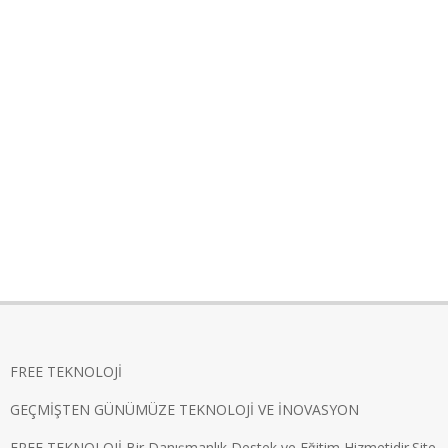
FREE TEKNOLOJİ
GEÇMİŞTEN GÜNÜMÜZE TEKNOLOJİ VE İNOVASYON
FREE TEKNOLOJİ Bir Danışmanlık Destek ve Eğitim Hizmetidir.Site