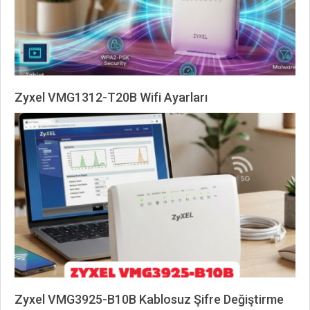
Zyxel VMG1312-T20B Wifi Ayarları
2026-
06-
01
Zyxel VMG3925-B10B Kablosuz Şifre Değiştirme