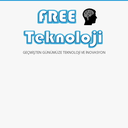
Skip
to
content
FREE
GEÇMIŞTEN GÜNÜMÜZE TEKNOLOJI VE İNOVASYON
TEKNOLOJİ