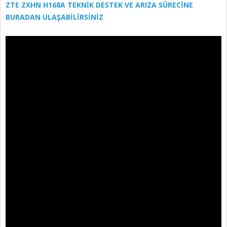
ZTE ZXHN H168A TEKNİK DESTEK VE ARIZA SÜRECİNE
BURADAN ULAŞABİLİRSİNİZ