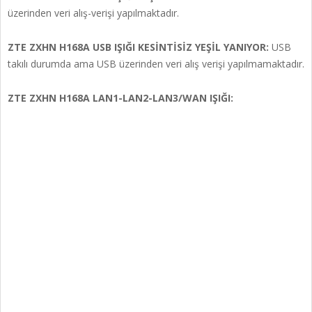
üzerinden veri alış-verişi yapılmaktadır.
ZTE ZXHN H168A
USB IŞIĞI
KESİNTİSİZ YEŞİL YANIYOR:
USB
takılı durumda ama USB üzerinden veri alış verişi yapılmamaktadır.
ZTE ZXHN H168A
LAN1-LAN2-LAN3/WAN IŞIĞI: