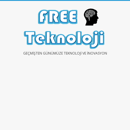
Skip
to
content
FREE
GEÇMIŞTEN GÜNÜMÜZE TEKNOLOJI VE İNOVASYON
TEKNOLOJİ