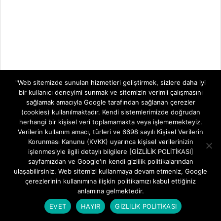
"Web sitemizde sunulan hizmetleri geliştirmek, sizlere daha iyi
bir kullanıcı deneyimi sunmak ve sitemizin verimli çalışmasını
sağlamak amacıyla Google tarafından sağlanan çerezler
(cookies) kullanılmaktadır. Kendi sistemlerimizde doğrudan
herhangi bir kişisel veri toplamamakta veya işlememekteyiz.
Verilerin kullanım amacı, türleri ve 6698 sayılı Kişisel Verilerin
Korunması Kanunu (KVKK) uyarınca kişisel verilerinizin
işlenmesiyle ilgili detaylı bilgilere [GİZLİLİK POLİTİKASI]
sayfamızdan ve Google'ın kendi gizlilik politikalarından
Previous Post:
ZTE ZXHN H168A TEKNİK DESTEK VE ARIZA
ulaşabilirsiniz. Web sitemizi kullanmaya devam etmeniz, Google
SÜRECİ
çerezlerinin kullanımına ilişkin politikamızı kabul ettiğiniz
Next Post:
TP-Link VC220-G3u MODEM KURULUMU
anlamına gelmektedir.
EVET
HAYIR
GİZLİLİK POLİTİKASI