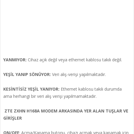
YANMIYOR:
Cihaz açık değil veya ethernet kablosu takılı değil.
YEŞİL YANIP SÖNÜYOR:
Veri alış-verişi yapılmaktadır.
KESİNTİSİZ YEŞİL YANIYOR:
Ethernet kablosu takılı durumda
ama herhangi bir veri alış verişi yapılmamaktadır.
ZTE ZXHN H168A
MODEM ARKASINDA YER ALAN TUŞLAR VE
GİRİŞLER
ON/OFF
: Açma/Kapama butonu, cihazı açmak veya kapamak için