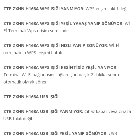
ZTE ZXHN H168A
WPS IŞIĞI YANMIYOR:
WPS erişimi aktif değil.
ZTE ZXHN H168A
WPS IŞIĞI
YEŞİL YAVAŞ YANIP SÖNÜYOR:
Wİ-
Fİ Terminali Wps erişim sürecinde.
ZTE ZXHN H168A
WPS IŞIĞI
HIZLI YANIP SÖNÜYOR
: Wİ-Fİ
terminalinin WPS erişimi hatalı.
ZTE ZXHN H168A
WPS IŞIĞI
KESİNTİSİZ YEŞİL YANIYOR:
Terminal Wi-Fi bağlantısını sağlamıştır.bu ışık 2 dakika sonra
otomatik olarak söner.
ZTE ZXHN H168A
USB IŞIĞI:
ZTE ZXHN H168A
USB IŞIĞI YANMIYOR:
Cihaz kapalı veya cihaza
USB takılı değil.
ZTE ZXHN H168A
USB IŞIĞI
YEŞİL YANIP SÖNÜYOR:
USB