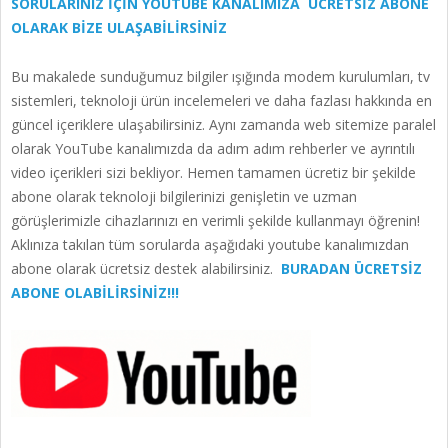
SORULARINIZ İÇİN YOUTUBE KANALIMIZA ÜCRETSİZ ABONE
OLARAK BİZE ULAŞABİLİRSİNİZ
Bu makalede sunduğumuz bilgiler ışığında modem kurulumları, tv
sistemleri, teknoloji ürün incelemeleri ve daha fazlası hakkında en
güncel içeriklere ulaşabilirsiniz. Aynı zamanda web sitemize paralel
olarak YouTube kanalımızda da adım adım rehberler ve ayrıntılı
video içerikleri sizi bekliyor. Hemen tamamen ücretiz bir şekilde
abone olarak teknoloji bilgilerinizi genişletin ve uzman
görüşlerimizle cihazlarınızı en verimli şekilde kullanmayı öğrenin!
Aklınıza takılan tüm sorularda aşağıdaki youtube kanalımızdan
abone olarak ücretsiz destek alabilirsiniz.
BURADAN ÜCRETSİZ
ABONE OLABİLİRSİNİZ!!!