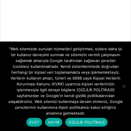
"Web sitemizde sunulan hizmetleri geliştirmek, sizlere daha iyi
bir kullanıcı deneyimi sunmak ve sitemizin verimli çalışmasını
sağlamak amacıyla Google tarafından sağlanan çerezler
(cookies) kullanılmaktadır. Kendi sistemlerimizde doğrudan
herhangi bir kişisel veri toplamamakta veya işlememekteyiz.
TELEVİZYON SİSTEMLERİ
Verilerin kullanım amacı, türleri ve 6698 sayılı Kişisel Verilerin
Korunması Kanunu (KVKK) uyarınca kişisel verilerinizin
işlenmesiyle ilgili detaylı bilgilere [GİZLİLİK POLİTİKASI]
TELEVİZYON
ZTE ZXHN H1601-P Ebeveyn Denetimi ve
sayfamızdan ve Google'ın kendi gizlilik politikalarından
SİSTEMLERİ
Zaman Kısıtlama Rehberi
ulaşabilirsiniz. Web sitemizi kullanmaya devam etmeniz, Google
İnternet Kontrolü Sizin Elinizde: ZTE ZXHN
çerezlerinin kullanımına ilişkin politikamızı kabul ettiğiniz
H1601-P Ebeveyn Denetimi ve
anlamına gelmektedir.
EVET
HAYIR
GİZLİLİK POLİTİKASI
Goldmaster HD-6400 CI PVR Uydu Alıcısı