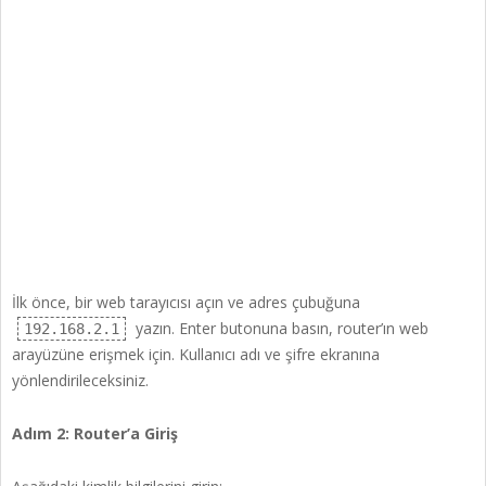
İlk önce, bir web tarayıcısı açın ve adres çubuğuna
yazın. Enter butonuna basın, router’ın web
192.168.2.1
arayüzüne erişmek için. Kullanıcı adı ve şifre ekranına
yönlendirileceksiniz.
Adım 2: Router’a Giriş