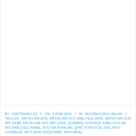
2024-
BY:
FREETEKNOLOJI
ON:
9 EKIM 2024
IN:
MODEM KURULUMLARI
10-
TAGGED:
AIRTIES AIR 6372
,
AIRTIES AIR 6372 KABLOSUZ ŞIFRE
,
AIRTIES AIR 6372
09
WIFI AYAR
,
AIRTIES AIR 6372 WIFI ŞIFRE
,
ÇEVRIMIÇI GÜVENLIK
,
KABLOSUZ AĞ
ADI
,
KABLOSUZ KANAL
,
ROUTER AYARLARI
,
ŞIFRE YÖNETICISI
,
SSID
,
WI-FI
GÜVENLIĞI
,
WI-FI ŞIFRE DEĞIŞTIRME
,
WPA+WPA2