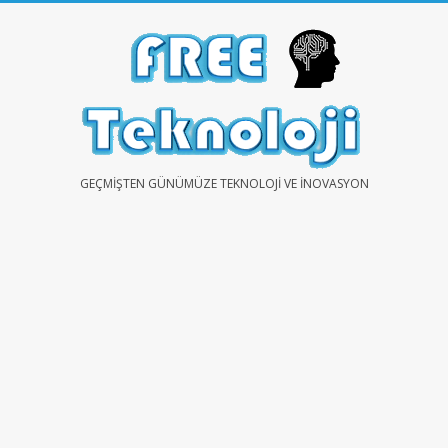
Skip
to
content
FREE
GEÇMIŞTEN GÜNÜMÜZE TEKNOLOJI VE İNOVASYON
TEKNOLOJİ