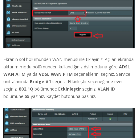
Ekranın sol bölümünden WAN menüsüne tıklayınız. Açılan ekranda
aktarım modu bölümünden kullandığınız dsl moduna göre
ADSL
WAN ATM
ya da
VDSL WAN PTM
seçeneklerini seçiniz. Service
unit alanında
Bridge #1
seçiniz. Etkinleştir seçeneğinde evet
seçiniz.
802.1Q
bölümünde
Etkinleştir
seçiniz.
VLAN ID
bölümüne
55
yazınız. Kaydet butonuna basınız.