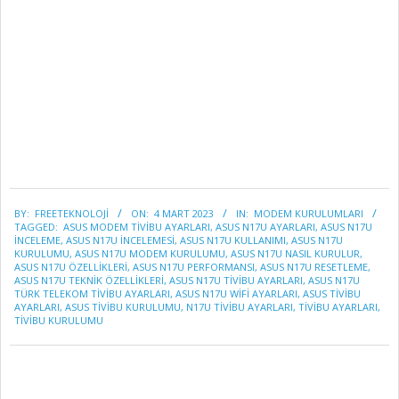
2023-
BY:
FREETEKNOLOJI
ON:
4 MART 2023
IN:
MODEM KURULUMLARI
03-
TAGGED:
ASUS MODEM TIVIBU AYARLARI
,
ASUS N17U AYARLARI
,
ASUS N17U
04
INCELEME
,
ASUS N17U INCELEMESI
,
ASUS N17U KULLANIMI
,
ASUS N17U
KURULUMU
,
ASUS N17U MODEM KURULUMU
,
ASUS N17U NASIL KURULUR
,
ASUS N17U ÖZELLIKLERI
,
ASUS N17U PERFORMANSI
,
ASUS N17U RESETLEME
,
ASUS N17U TEKNIK ÖZELLIKLERI
,
ASUS N17U TIVIBU AYARLARI
,
ASUS N17U
TÜRK TELEKOM TİVİBU AYARLARI
,
ASUS N17U WIFI AYARLARI
,
ASUS TIVIBU
AYARLARI
,
ASUS TIVIBU KURULUMU
,
N17U TIVIBU AYARLARI
,
TIVIBU AYARLARI
,
TIVIBU KURULUMU