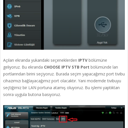
Açılan ekranda yukarıdaki seçeneklerden
IPTV
bölümüne
geliyoruz. Bu ekranda
CHOOSE IPTV STB Port
bölümünde lan
portlarından birini seçiyoruz. Burada seçim yapacağımız port tivibu
cihazımızı bağlayacağımız port olacaktır. Yani modemde tivibuyu
seçtiğimiz bir LAN portuna atamış oluyoruz. Bu işlemi yaptıktan
sonra uygula butona basıyoruz.