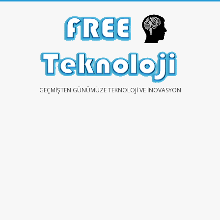
Skip
to
content
FREE
GEÇMIŞTEN GÜNÜMÜZE TEKNOLOJI VE İNOVASYON
TEKNOLOJİ