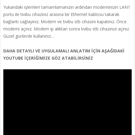
Yukarıdaki işlemleri tamamlamanızın ardından modeminizin LAN1
portu ile tivibu cihazınız arasına bir Ethernet kablosu takarak
bağlantı sağlayınız. Modem ve tivibu stb cihazını kapatınız. Önce
modemi açınız. Modem ıp alıktan sonra tivibu stb cihazınızı açınız.
Güzel günlerde kullanınız…
DAHA DETAYLI VE UYGULAMALI ANLATIM İÇİN AŞAĞIDAKİ
YOUTUBE İÇERİĞİMİZE GÖZ ATABİLİRSİNİZ