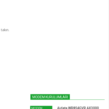
takın.
MODEM KURULUMLARI
MODEM
Aidata WR854GVR AX3000