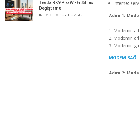
Tenda RX9 Pro Wi-Fi Şifresi
Internet ser
Değiştirme
IN:
MODEM KURULUMLARI
Adım 1: Mode
Modemin ark
Modemin arka
Modemin güç
MODEM BAĞLA
Adım 2: Mod