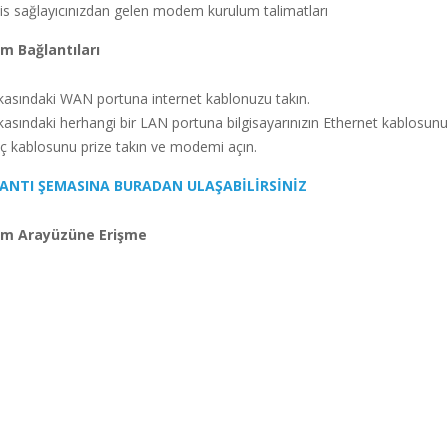
vis sağlayıcınızdan gelen modem kurulum talimatları
m Bağlantıları
asındaki WAN portuna internet kablonuzu takın.
sındaki herhangi bir LAN portuna bilgisayarınızın Ethernet kablosunu 
 kablosunu prize takın ve modemi açın.
NTI ŞEMASINA BURADAN ULAŞABİLİRSİNİZ
em Arayüzüne Erişme