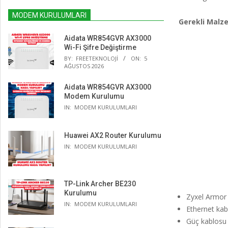
MODEM KURULUMLARI
Gerekli Malz
Aidata WR854GVR AX3000
Wi-Fi Şifre Değiştirme
BY:
FREETEKNOLOJI
ON:
5
AĞUSTOS 2026
Aidata WR854GVR AX3000
Modem Kurulumu
IN:
MODEM KURULUMLARI
Huawei AX2 Router Kurulumu
IN:
MODEM KURULUMLARI
TP-Link Archer BE230
Kurulumu
Zyxel Armo
IN:
MODEM KURULUMLARI
Ethernet kab
Güç kablosu