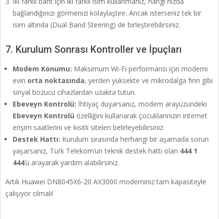
İki farklı bant için iki farklı isim kullanmanız, hangi hızda
bağlandığınızı görmenizi kolaylaştırır. Ancak isterseniz tek bir
isim altında (Dual Band Steering) de birleştirebilirsiniz.
7. Kurulum Sonrası Kontroller ve İpuçları
Modem Konumu:
Maksimum Wi-Fi performansı için modemi
evin
orta noktasında
, yerden yüksekte ve mikrodalga fırın gibi
sinyal bozucu cihazlardan uzakta tutun.
Ebeveyn Kontrolü:
İhtiyaç duyarsanız, modem arayüzündeki
Ebeveyn Kontrolü
özelliğini kullanarak çocuklarınızın internet
erişim saatlerini ve kısıtlı siteleri belirleyebilirsiniz.
Destek Hattı:
Kurulum sırasında herhangi bir aşamada sorun
yaşarsanız, Türk Telekom’un teknik destek hattı olan
444 1
444
‘ü arayarak yardım alabilirsiniz.
Artık Huawei DN8045X6-20 AX3000 modeminiz tam kapasiteyle
çalışıyor olmalı!