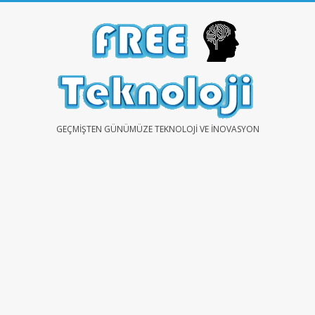
Skip
to
content
FREE
GEÇMIŞTEN GÜNÜMÜZE TEKNOLOJI VE İNOVASYON
TEKNOLOJİ