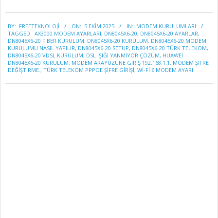
2025-
BY:
FREETEKNOLOJI
ON:
5 EKIM 2025
IN:
MODEM KURULUMLARI
10-
TAGGED:
AX3000 MODEM AYARLARI
,
DN8045X6-20
,
DN8045X6-20 AYARLAR
,
05
DN8045X6-20 FIBER KURULUM
,
DN8045X6-20 KURULUM
,
DN8045X6-20 MODEM
KURULUMU NASIL YAPILIR
,
DN8045X6-20 SETUP
,
DN8045X6-20 TÜRK TELEKOM
,
DN8045X6-20 VDSL KURULUM
,
DSL IŞIĞI YANMIYOR ÇÖZÜM
,
HUAWEI
DN8045X6-20 KURULUM
,
MODEM ARAYÜZÜNE GIRIŞ 192.168.1.1
,
MODEM ŞIFRE
DEĞIŞTIRME.
,
TÜRK TELEKOM PPPOE ŞIFRE GIRIŞI
,
WI-FI 6 MODEM AYARI