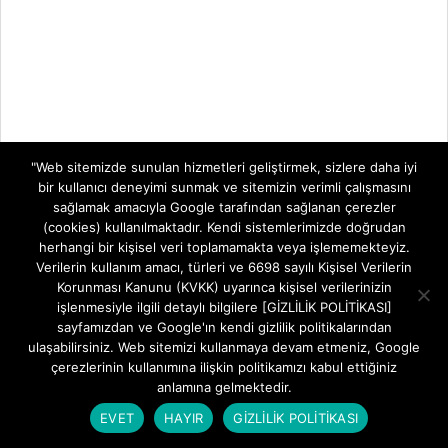
"Web sitemizde sunulan hizmetleri geliştirmek, sizlere daha iyi
bir kullanıcı deneyimi sunmak ve sitemizin verimli çalışmasını
sağlamak amacıyla Google tarafından sağlanan çerezler
MODEM KURULUMLARI
(cookies) kullanılmaktadır. Kendi sistemlerimizde doğrudan
herhangi bir kişisel veri toplamamakta veya işlememekteyiz.
Aidata WR854GVR AX3000 Wi-Fi Şifre
Verilerin kullanım amacı, türleri ve 6698 sayılı Kişisel Verilerin
Değiştirme
Korunması Kanunu (KVKK) uyarınca kişisel verilerinizin
BY:
FREETEKNOLOJI
ON:
5 AĞUSTOS 2026
işlenmesiyle ilgili detaylı bilgilere [GİZLİLİK POLİTİKASI]
sayfamızdan ve Google'ın kendi gizlilik politikalarından
ulaşabilirsiniz. Web sitemizi kullanmaya devam etmeniz, Google
Aidata WR854GVR AX3000 Modem Kurulumu
çerezlerinin kullanımına ilişkin politikamızı kabul ettiğiniz
IN:
MODEM KURULUMLARI
anlamına gelmektedir.
EVET
HAYIR
GİZLİLİK POLİTİKASI