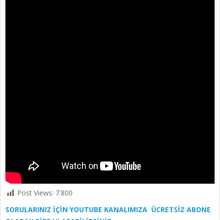
Post Views:
7.800
SORULARINIZ İÇİN YOUTUBE KANALIMIZA ÜCRETSİZ ABONE