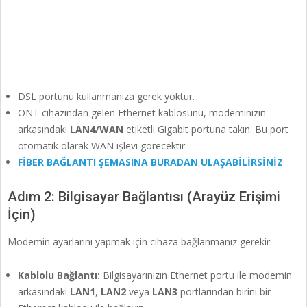
DSL portunu kullanmanıza gerek yoktur.
ONT cihazından gelen Ethernet kablosunu, modeminizin
arkasındaki
LAN4/WAN
etiketli Gigabit portuna takın. Bu port
otomatik olarak WAN işlevi görecektir.
FİBER BAĞLANTI ŞEMASINA BURADAN ULAŞABİLİRSİNİZ
Adım 2: Bilgisayar Bağlantısı (Arayüz Erişimi
İçin)
Modemin ayarlarını yapmak için cihaza bağlanmanız gerekir:
Kablolu Bağlantı:
Bilgisayarınızın Ethernet portu ile modemin
arkasındaki
LAN1
,
LAN2
veya
LAN3
portlarından birini bir