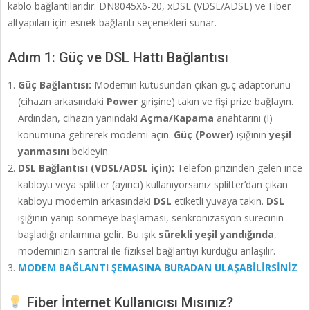
kablo bağlantılarıdır. DN8045X6-20, xDSL (VDSL/ADSL) ve Fiber
altyapıları için esnek bağlantı seçenekleri sunar.
Adım 1: Güç ve DSL Hattı Bağlantısı
Güç Bağlantısı:
Modemin kutusundan çıkan güç adaptörünü
(cihazın arkasındaki
Power
girişine) takın ve fişi prize bağlayın.
Ardından, cihazın yanındaki
Açma/Kapama
anahtarını (I)
konumuna getirerek modemi açın.
Güç (Power)
ışığının
yeşil
yanmasını
bekleyin.
DSL Bağlantısı (VDSL/ADSL için):
Telefon prizinden gelen ince
kabloyu veya splitter (ayırıcı) kullanıyorsanız splitter’dan çıkan
kabloyu modemin arkasındaki
DSL
etiketli yuvaya takın.
DSL
ışığının yanıp sönmeye başlaması, senkronizasyon sürecinin
başladığı anlamına gelir. Bu ışık
sürekli yeşil yandığında
,
modeminizin santral ile fiziksel bağlantıyı kurduğu anlaşılır.
MODEM BAĞLANTI ŞEMASINA BURADAN ULAŞABİLİRSİNİZ
Fiber İnternet Kullanıcısı Mısınız?