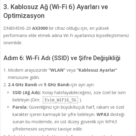
3. Kablosuz Ağ (Wi-Fi 6) Ayarları ve
Optimizasyon
DN8045X6-20
AX3000
bir cihaz olduğu için, en yüksek
performansı elde etmek adına Wi-Fi ayarlarınızı kişiselleştirmeniz
önemlidir.
Adım 6: Wi-Fi Adı (SSID) ve Şifre Değişikliği
Modem arayüzünde
“WLAN”
veya
“Kablosuz Ayarlar”
menüsüne gidin.
2.4 GHz Bandı
ve
5 GHz Bandı
için ayrı ayrı:
SSID (Ağ Adı):
Kolay hatırlayabileceğiniz, size özel bir isim
belirleyin (Örn:
).
Evim_WiFi6_5G
Parola:
Güvenliğiniz için büyük/küçük harf, rakam ve özel
karakter içeren karmaşık bir şifre belirleyin.
WPA3
desteği
sunan bu modemde, en üst düzey güvenlik için WPA3
şifrelemesini seçmeniz tavsiye edilir.