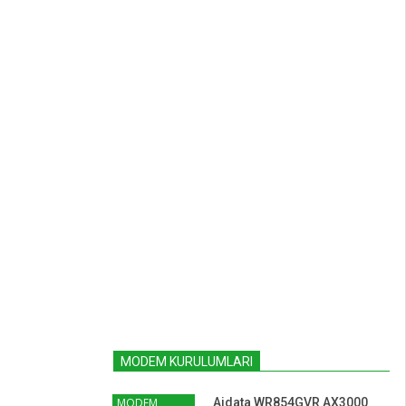
MODEM KURULUMLARI
MODEM
Aidata WR854GVR AX3000