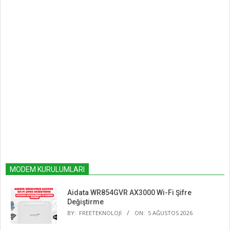
MODEM KURULUMLARI
Aidata WR854GVR AX3000 Wi-Fi Şifre
Değiştirme
BY:
FREETEKNOLOJI
ON:
5 AĞUSTOS 2026