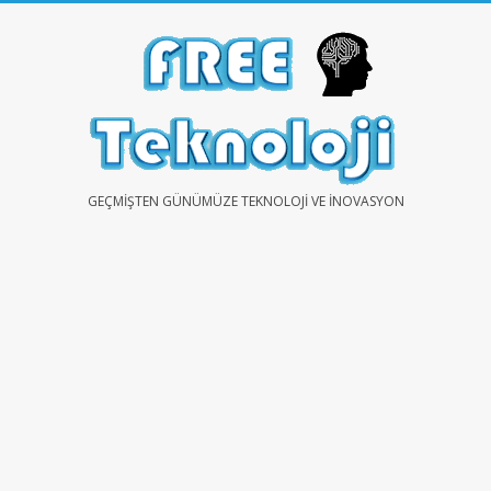
Skip
to
content
FREE
GEÇMIŞTEN GÜNÜMÜZE TEKNOLOJI VE İNOVASYON
TEKNOLOJİ