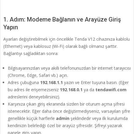
1. Adım: Modeme Bağlanın ve Arayüze Giriş
Yapın
Ayarları değiştirebilmek için öncelikle Tenda V12 cihazınıza kablolu
(Ethernet) veya kablosuz (Wi-Fi) olarak bağlı olmanız şarttır.
Bağlantıyı sağladıktan sonra:
Bilgisayarınızdan veya akıllı telefonunuzdan bir internet tarayıcısı
(Chrome, Edge, Safari vb.) açın.
Adres çubuğuna
192.168.1.1
yazın ve Enter tuşuna basın. (Eğer
bu adres ile erişemezseniz
192.168.0.1
ya da
tendawifi.com
adreslerini deneyebilirsiniz).
Karşınıza çıkan giriş ekranında sizden bir oturum açma şifresi
istenecektir. Eğer daha önce değiştirmediyseniz, varsayılan şifre
genellikle küçük harflerle
admin
şeklindedir veya ilk kurulumda
kendinizin belirlediği özel bir arayüz şifresidir. Şifreyi yazarak
panele giriş yapın.