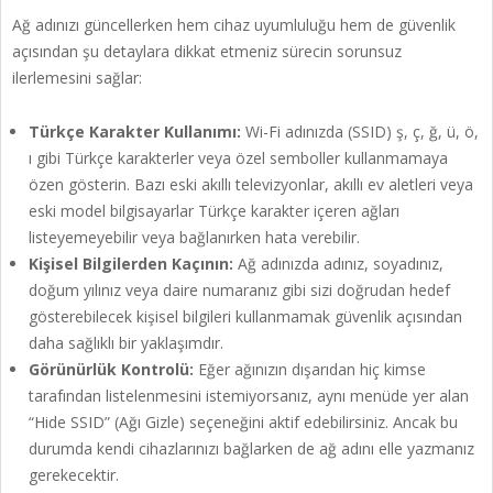
Ağ adınızı güncellerken hem cihaz uyumluluğu hem de güvenlik
açısından şu detaylara dikkat etmeniz sürecin sorunsuz
ilerlemesini sağlar:
Türkçe Karakter Kullanımı:
Wi-Fi adınızda (SSID) ş, ç, ğ, ü, ö,
ı gibi Türkçe karakterler veya özel semboller kullanmamaya
özen gösterin. Bazı eski akıllı televizyonlar, akıllı ev aletleri veya
eski model bilgisayarlar Türkçe karakter içeren ağları
listeyemeyebilir veya bağlanırken hata verebilir.
Kişisel Bilgilerden Kaçının:
Ağ adınızda adınız, soyadınız,
doğum yılınız veya daire numaranız gibi sizi doğrudan hedef
gösterebilecek kişisel bilgileri kullanmamak güvenlik açısından
daha sağlıklı bir yaklaşımdır.
Görünürlük Kontrolü:
Eğer ağınızın dışarıdan hiç kimse
tarafından listelenmesini istemiyorsanız, aynı menüde yer alan
“Hide SSID” (Ağı Gizle) seçeneğini aktif edebilirsiniz. Ancak bu
durumda kendi cihazlarınızı bağlarken de ağ adını elle yazmanız
gerekecektir.