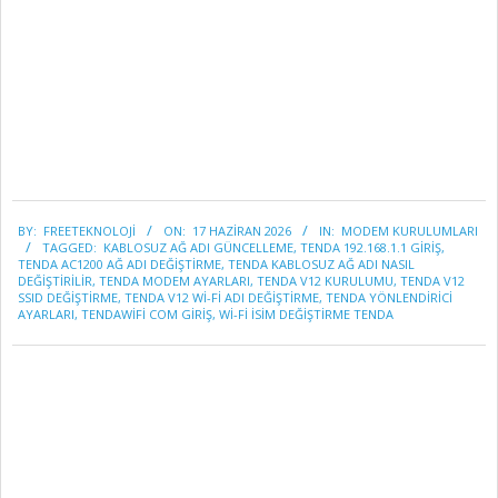
2026-
BY:
FREETEKNOLOJI
ON:
17 HAZIRAN 2026
IN:
MODEM KURULUMLARI
06-
TAGGED:
KABLOSUZ AĞ ADI GÜNCELLEME
,
TENDA 192.168.1.1 GIRIŞ
,
17
TENDA AC1200 AĞ ADI DEĞIŞTIRME
,
TENDA KABLOSUZ AĞ ADI NASIL
DEĞIŞTIRILIR
,
TENDA MODEM AYARLARI
,
TENDA V12 KURULUMU
,
TENDA V12
SSID DEĞIŞTIRME
,
TENDA V12 WI-FI ADI DEĞIŞTIRME
,
TENDA YÖNLENDIRICI
AYARLARI
,
TENDAWIFI COM GIRIŞ
,
WI-FI ISIM DEĞIŞTIRME TENDA