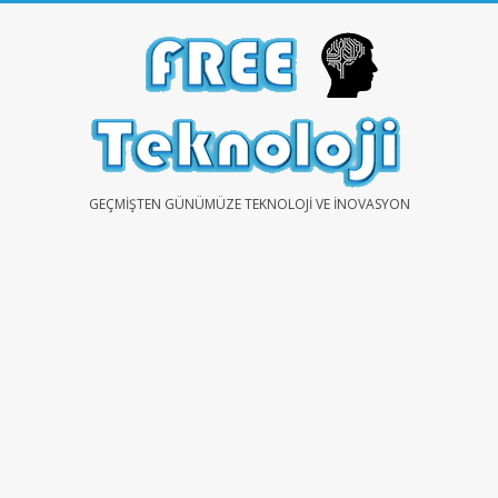
Skip
to
content
FREE
GEÇMIŞTEN GÜNÜMÜZE TEKNOLOJI VE İNOVASYON
TEKNOLOJİ