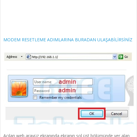
MODEM RESETLEME ADIMLARINA BURADAN ULAŞABİLİRSİNİZ
Açılan web arayüz ekranında ekranın sol üst bölümünde yer alan