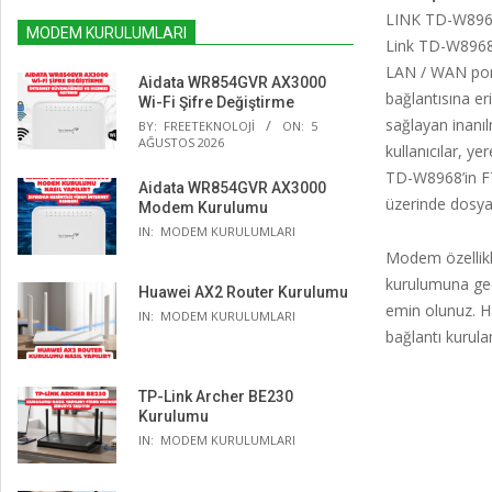
LINK TD-W8968
MODEM KURULUMLARI
Link TD-W8968 
LAN / WAN port
Aidata WR854GVR AX3000
bağlantısına e
Wi-Fi Şifre Değiştirme
sağlayan inanıl
BY:
FREETEKNOLOJI
ON:
5
AĞUSTOS 2026
kullanıcılar, ye
TD-W8968’in FT
Aidata WR854GVR AX3000
üzerinde dosyala
Modem Kurulumu
IN:
MODEM KURULUMLARI
Modem özellikl
kurulumuna geç
Huawei AX2 Router Kurulumu
emin olunuz. Ha
IN:
MODEM KURULUMLARI
bağlantı kurula
TP-Link Archer BE230
Kurulumu
IN:
MODEM KURULUMLARI