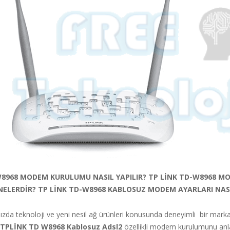
W8968 MODEM KURULUMU NASIL YAPILIR? TP LİNK TD-W8968 M
NELERDİR? TP LİNK TD-W8968 KABLOSUZ MODEM AYARLARI NASI
ızda teknoloji ve yeni nesil ağ ürünleri konusunda deneyimli bir mark
n TPLİNK TD W8968 Kablosuz Adsl2
özellikli modem kurulumunu anl