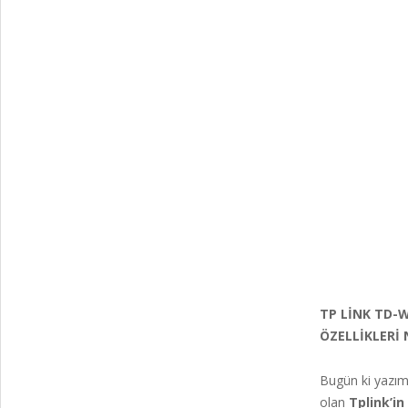
TP LİNK TD-
ÖZELLİKLERİ 
Bugün ki yazım
olan
Tplink’i