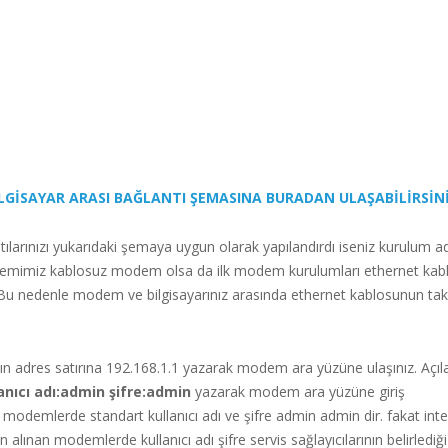
LGİSAYAR ARASI BAĞLANTI ŞEMASINA BURADAN ULAŞABİLİRSİN
larınızı yukarıdaki şemaya uygun olarak yapılandırdı iseniz kurulum a
demimiz kablosuz modem olsa da ilk modem kurulumları ethernet kablo
 Bu nedenle modem ve bilgisayarınız arasında ethernet kablosunun tak
ın adres satırına 192.168.1.1 yazarak modem ara yüzüne ulaşınız. Açıla
anıcı adı:admin şifre:admin
yazarak modem ara yüzüne giriş
modemlerde standart kullanıcı adı ve şifre admin admin dir. fakat inte
n alınan modemlerde kullanıcı adı şifre servis sağlayıcılarının belirlediği