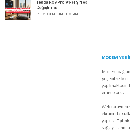
Tenda RX9 Pro Wi-Fi Şifresi
Değiştirme
IN:
MODEM KURULUMLARI
MODEM VE Bİ
Modem bağlantı
geçebiliriz.Mo
yapılmaktadır.
emin olunuz.
Web tarayıcınız
ekranında
kull
yapınız.
Tplink
sağlayıcılarında