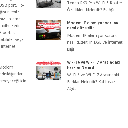
Tenda RX9 Pro Wi-Fi 6 Router
SB port. Tp-
Özellikleri Nelerdir? Ev Ağı
irilebilir
zlı internet
Modem IP alamıyor sorunu
abilmelerini
nasıl düzeltilir
 port ile
Modem IP alamıyor sorunu
abilirler veya
nasıl düzeltilir; DSL ve İnternet
internet
ışığı
Wi-Fi 6 ve Wi-Fi 7 Arasındaki
. Modem
Farklar Nelerdir
dırıldığından
Wi-Fi 6 ve Wi-Fi 7 Arasındaki
enmeyeceği için
Farklar Nelerdir? Kablosuz
Ağda