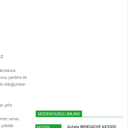
İZ
dımlarına
su yardımı ile
ılı olduğundan
n şifre
MODEM KURULUMLARI
rnet servis
 şekilde
MODEM
Aidata WR854GVR AX3000