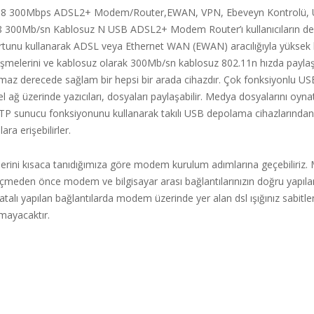
 300Mbps ADSL2+ Modem/Router,EWAN, VPN, Ebeveyn Kontrolü, U
300Mb/sn Kablosuz N USB ADSL2+ Modem Router’ı kullanıcıların değişt
unu kullanarak ADSL veya Ethernet WAN (EWAN) aracılığıyla yüksek hı
rişmelerini ve kablosuz olarak 300Mb/sn kablosuz 802.11n hızda paylaş
maz derecede sağlam bir hepsi bir arada cihazdır. Çok fonksiyonlu USB
rel ağ üzerinde yazıcıları, dosyaları paylaşabilir. Medya dosyalarını oynat
P sunucu fonksiyonunu kullanarak takılı USB depolama cihazlarından 
ra erişebilirler.
erini kısaca tanıdığımıza göre modem kurulum adımlarına geçebiliriz
meden önce modem ve bilgisayar arası bağlantılarınızın doğru yapılan
talı yapılan bağlantılarda modem üzerinde yer alan dsl ışığınız sabitl
mayacaktır.