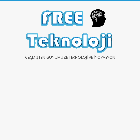
Skip
to
content
FREE
GEÇMIŞTEN GÜNÜMÜZE TEKNOLOJI VE İNOVASYON
TEKNOLOJİ