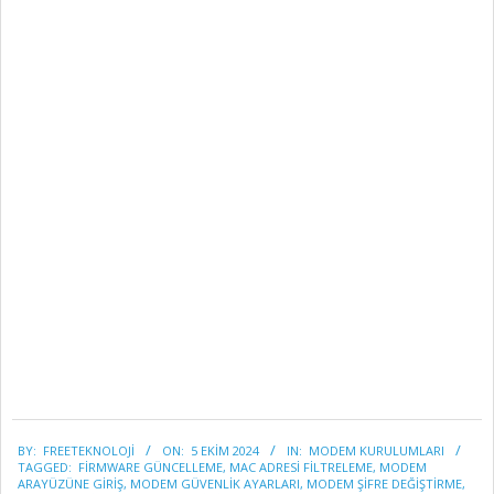
2024-
BY:
FREETEKNOLOJI
ON:
5 EKIM 2024
IN:
MODEM KURULUMLARI
10-
TAGGED:
FIRMWARE GÜNCELLEME
,
MAC ADRESI FILTRELEME
,
MODEM
05
ARAYÜZÜNE GIRIŞ
,
MODEM GÜVENLIK AYARLARI
,
MODEM ŞIFRE DEĞIŞTIRME
,