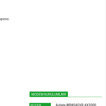
pınız.
MODEM KURULUMLARI
MODEM
Aidata WR854GVR AX3000