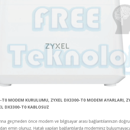
0-T0 MODEM KURULUMU, ZYXEL DX3300-T0 MODEM AYARLARI, ZY
XEL DX3300-T0 KABLOSUZ
na geçmeden önce modem ve bilgisayar arası bağlantılarınızın doğru
ından emin olunuz. Hatalı yapılan bağlantılarda modeminiz buluşmayacağ