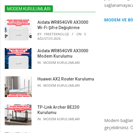
sağlanamayacak
MODEM KURULUMLARI
MODEM VE Bİ
Aidata WR854GVR AX3000
Wi-Fi Şifre Değiştirme
BY:
FREETEKNOLOJI
ON:
5
AĞUSTOS 2026
Aidata WR854GVR AX3000
Modem Kurulumu
IN:
MODEM KURULUMLARI
Huawei AX2 Router Kurulumu
IN:
MODEM KURULUMLARI
TP-Link Archer BE230
Kurulumu
IN:
MODEM KURULUMLARI
Modem bağlantı
geçebilirsiniz.