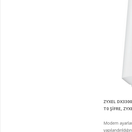
ZYXEL DX330
T0 ŞİFRE, ZY
Modem ayarları
yapılandırıldığ