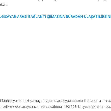
tır.
LGİSAYAR ARASI BAĞLANTI ŞEMASINA BURADAN ULAŞABİLİRSİN
larınızı yukarıdaki şemaya uygun olarak yapılandırdı iseniz kurulum a
 Öncelikle web tarayıcınızın adres satırına 192.168.1.1 yazarak enter bu