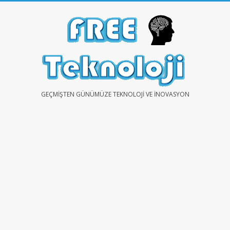
Skip
to
content
FREE
GEÇMIŞTEN GÜNÜMÜZE TEKNOLOJI VE İNOVASYON
TEKNOLOJİ