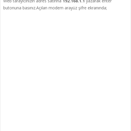
Web tarayıcınızın adres satırına
192.168.1.1
yazarak enter
butonuna basınız.Açılan modem arayüz şifre ekranında;