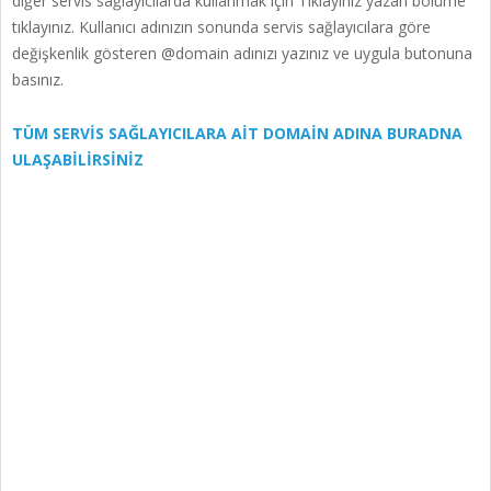
diğer servis sağlayıcılarda kullanmak için Tıklayınız yazan bölüme
tıklayınız. Kullanıcı adınızın sonunda servis sağlayıcılara göre
değişkenlik gösteren @domain adınızı yazınız ve uygula butonuna
basınız.
TÜM SERVİS SAĞLAYICILARA AİT DOMAİN ADINA BURADNA
ULAŞABİLİRSİNİZ