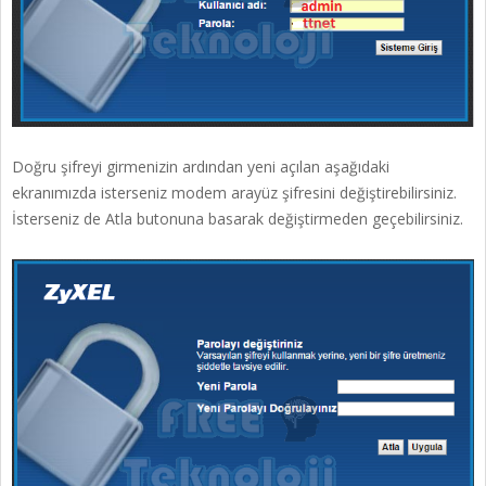
Doğru şifreyi girmenizin ardından yeni açılan aşağıdaki
ekranımızda isterseniz modem arayüz şifresini değiştirebilirsiniz.
İsterseniz de Atla butonuna basarak değiştirmeden geçebilirsiniz.