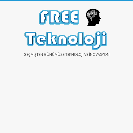
Skip
to
content
FREE
GEÇMIŞTEN GÜNÜMÜZE TEKNOLOJI VE İNOVASYON
TEKNOLOJİ