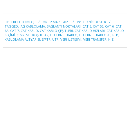
2023-
BY:
FREETEKNOLOJI
ON:
2 MART 2023
IN:
TEKNİK DESTEK
03-
TAGGED:
AĞ KABLOLAMA
,
BAĞLANTI NOKTALARI
,
CAT 5
,
CAT 5E
,
CAT 6
,
CAT
02
6A
,
CAT 7
,
CAT KABLO
,
CAT KABLO ÇEŞITLERI
,
CAT KABLO HIZLARI
,
CAT KABLO
SEÇIMI
,
ÇEVRESEL KOŞULLAR
,
ETHERNET KABLO
,
ETHERNET KABLOSU
,
FTP
,
KABLOLAMA ALTYAPISI
,
S/FTP
,
UTP
,
VERI ILETIŞIMI
,
VERI TRANSFERI HIZI