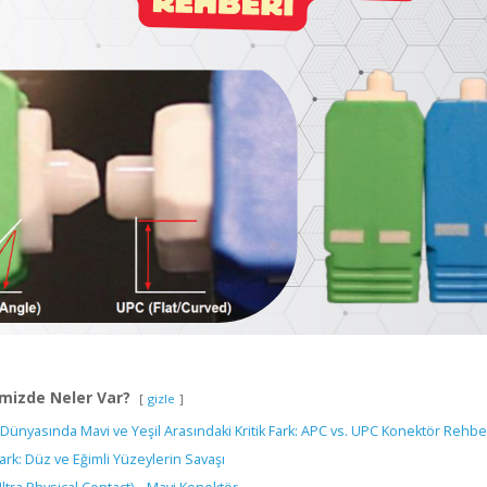
mizde Neler Var?
gizle
 Dünyasında Mavi ve Yeşil Arasındaki Kritik Fark: APC vs. UPC Konektör Rehbe
Fark: Düz ve Eğimli Yüzeylerin Savaşı