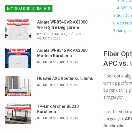
3
UPC (U
4
APC (A
MODEM KURULUMLARI
5
Geri Dön
Aidata WR854GVR AX3000
6
Altın Kur
Wi-Fi Şifre Değiştirme
7
Hangisin
BY:
FREETEKNOLOJI
ON:
5
AĞUSTOS 2026
Aidata WR854GVR AX3000
Fiber Opt
Modem Kurulumu
APC vs. 
IN:
MODEM KURULUMLARI
Fiber optik alty
Huawei AX2 Router Kurulumu
tüm ağ performa
IN:
MODEM KURULUMLARI
bu renkler, ışı
simgeliyor.
TP-Link Archer BE230
İster bir veri m
Kurulumu
IN:
MODEM KURULUMLARI
sorgulayın;
APC
ilk adımıdır.