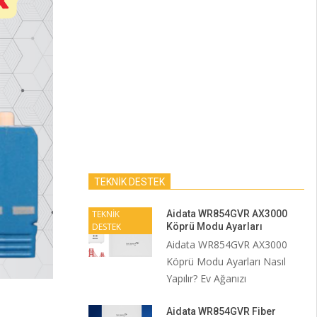
TEKNİK DESTEK
TEKNİK
Aidata WR854GVR AX3000
DESTEK
Köprü Modu Ayarları
Aidata WR854GVR AX3000
Köprü Modu Ayarları Nasıl
Yapılır? Ev Ağanızı
Aidata WR854GVR Fiber