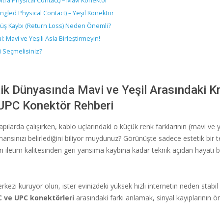
ltra Physical Contact) – Mavi Konektör
ngled Physical Contact) – Yeşil Konektör
üş Kaybı (Return Loss) Neden Önemli?
al: Mavi ve Yeşili Asla Birleştirmeyin!
i Seçmelisiniz?
ik Dünyasında Mavi ve Yeşil Arasındaki Kri
UPC Konektör Rehberi
apılarda çalışırken, kablo uçlarındaki o küçük renk farklarının (mavi ve y
nsınızı belirlediğini biliyor muydunuz? Görünüşte sadece estetik bir te
ğın iletim kalitesinden geri yansıma kaybına kadar teknik açıdan hayati b
erkezi kuruyor olun, ister evinizdeki yüksek hızlı internetin neden stabil
 ve UPC konektörleri
arasındaki farkı anlamak, sinyal kayıplarının