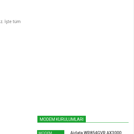
z. İşte tüm
MODEM KURULUMLARI
MODEM
Aidata WR854GVR AX3000