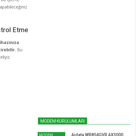
apabileceğiniz
trol Etme
ihazınıza
ebilir.
Bu
liyiz.
MODEM KURULUMLARI
MODEM
Aidata WR854GVR AX3000