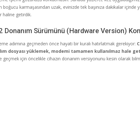
in boğucu karmaşasından uzak, evinizde tek başınıza dakikalar içinde y
r haline getirdik.
2 Donanım Sürümünü (Hardware Version) Kon
leme adımına geçmeden önce hayati bir kuralı hatırlatmak gerekiyor:
C
zılım dosyası yüklemek, modemi tamamen kullanılmaz hale getir
geçmek için öncelikle cihazın donanım versiyonunu kesin olarak bilme