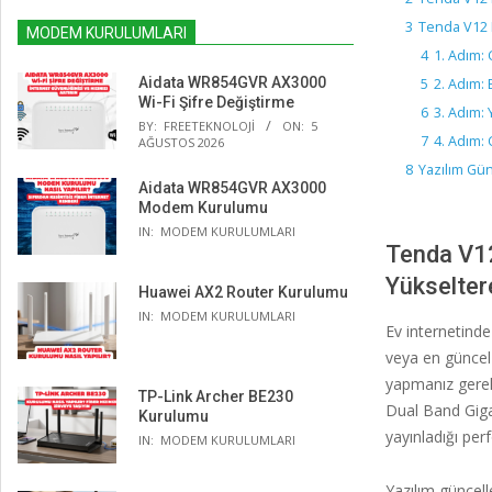
3
Tenda V12 
MODEM KURULUMLARI
4
1. Adım: 
Aidata WR854GVR AX3000
5
2. Adım:
Wi-Fi Şifre Değiştirme
6
3. Adım: 
BY:
FREETEKNOLOJI
ON:
5
7
4. Adım:
AĞUSTOS 2026
8
Yazılım Gün
Aidata WR854GVR AX3000
Modem Kurulumu
IN:
MODEM KURULUMLARI
Tenda V12
Yükselter
Huawei AX2 Router Kurulumu
IN:
MODEM KURULUMLARI
Ev internetinde
veya en güncel 
yapmanız gerek
TP-Link Archer BE230
Dual Band Giga
Kurulumu
yayınladığı per
IN:
MODEM KURULUMLARI
Yazılım güncel