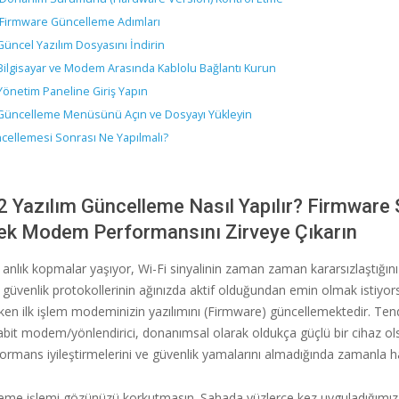
Firmware Güncelleme Adımları
Güncel Yazılım Dosyasını İndirin
 Bilgisayar ve Modem Arasında Kablolu Bağlantı Kurun
Yönetim Paneline Giriş Yapın
 Güncelleme Menüsünü Açın ve Dosyayı Yükleyin
cellemesi Sonrası Ne Yapılmalı?
 Yazılım Güncelleme Nasıl Yapılır? Firmwar
ek Modem Performansını Zirveye Çıkarın
 anlık kopmalar yaşıyor, Wi-Fi sinyalinin zaman zaman kararsızlaştığını
güvenlik protokollerinin ağınızda aktif olduğundan emin olmak istiyor
en ilk işlem modeminizin yazılımını (Firmware) güncellemektedir. T
bit modem/yönlendirici, donanımsal olarak oldukça güçlü bir cihaz ols
formans iyileştirmelerini ve güvenlik yamalarını almadığında zamanla han
leme işlemi gözünüzü korkutmasın. Sahada yüzlerce kez uyguladığımız 