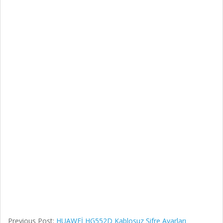
Previous Post:
HUAWEİ HG552D Kablosuz Şifre Ayarları