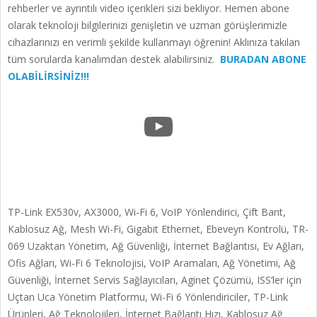
rehberler ve ayrıntılı video içerikleri sizi bekliyor. Hemen abone
olarak teknoloji bilgilerinizi genişletin ve uzman görüşlerimizle
cihazlarınızı en verimli şekilde kullanmayı öğrenin! Aklınıza takılan
tüm sorularda kanalımdan destek alabilirsiniz.
BURADAN ABONE
OLABİLİRSİNİZ!!!
YouTube
TP-Link EX530v, AX3000, Wi-Fi 6, VoIP Yönlendirici, Çift Bant,
Kablosuz Ağ, Mesh Wi-Fi, Gigabit Ethernet, Ebeveyn Kontrolü, TR-
069 Uzaktan Yönetim, Ağ Güvenliği, İnternet Bağlantısı, Ev Ağları,
Ofis Ağları, Wi-Fi 6 Teknolojisi, VoIP Aramaları, Ağ Yönetimi, Ağ
Güvenliği, İnternet Servis Sağlayıcıları, Aginet Çözümü, ISS’ler için
Uçtan Uca Yönetim Platformu, Wi-Fi 6 Yönlendiriciler, TP-Link
Ürünleri, Ağ Teknolojileri, İnternet Bağlantı Hızı, Kablosuz Ağ