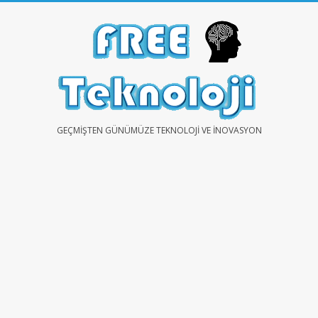
Skip
to
content
FREE
GEÇMIŞTEN GÜNÜMÜZE TEKNOLOJI VE İNOVASYON
TEKNOLOJİ