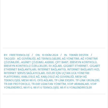
2024-
BY:
FREETEKNOLOJI
ON:
10 EKIM 2024
IN:
TEKNİK DESTEK
10-
TAGGED:
AĞ GÜVENLIĞI
,
AĞ TEKNOLOJILERI
,
AĞ YÖNETIMI
,
AĞ YÖNETIMI
10
ÇÖZÜMLERI.
,
AGINET ÇÖZÜMÜ
,
AX3000
,
ÇIFT BANT
,
EBEVEYN KONTROLÜ
,
EBEVEYN KONTROLÜ ÖZELLIKLERI
,
EV AĞLARI
,
GIGABIT ETHERNET
,
GIGABIT
ETHERNET BAĞLANTILARI
,
İNTERNET BAĞLANTISI
,
İNTERNET BAĞLANTI HIZI
,
INTERNET SERVIS SAĞLAYICILARI
,
ISS'LER IÇIN UÇTAN UCA YÖNETIM
PLATFORMU
,
KABLOSUZ AĞ
,
KABLOSUZ AĞ GÜVENLIĞI
,
MESH AĞ
TEKNOLOJISI
,
MESH WI-FI
,
OFIS AĞLARI
,
TP-LINK EX530V
,
TP-LINK ÜRÜNLERI
,
TR-069 PROTOKOLÜ
,
TR-069 UZAKTAN YÖNETIM
,
VOIP ARAMALARI
,
VOIP
YÖNLENDIRICI
,
WI-FI 6
,
WI-FI 6 TEKNOLOJISI
,
WI-FI 6 YÖNLENDIRICILER