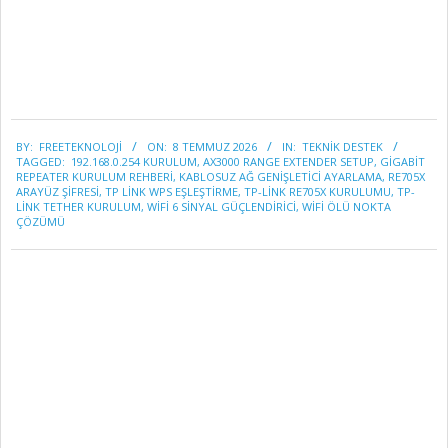
2026-
BY:
FREETEKNOLOJI
ON:
8 TEMMUZ 2026
IN:
TEKNİK DESTEK
07-
TAGGED:
192.168.0.254 KURULUM
,
AX3000 RANGE EXTENDER SETUP
,
GIGABIT
08
REPEATER KURULUM REHBERI
,
KABLOSUZ AĞ GENIŞLETICI AYARLAMA
,
RE705X
ARAYÜZ ŞIFRESI
,
TP LINK WPS EŞLEŞTIRME
,
TP-LINK RE705X KURULUMU
,
TP-
LINK TETHER KURULUM
,
WIFI 6 SINYAL GÜÇLENDIRICI
,
WIFI ÖLÜ NOKTA
ÇÖZÜMÜ