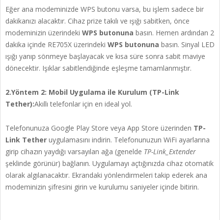
Eğer ana modeminizde WPS butonu varsa, bu işlem sadece bir
dakikanızı alacaktır. Cihaz prize takılı ve ışığı sabitken, önce
modeminizin üzerindeki
WPS butonuna
basın. Hemen ardından 2
dakika içinde RE705X üzerindeki
WPS butonuna
basın. Sinyal LED
ışığı yanıp sönmeye başlayacak ve kısa süre sonra sabit maviye
dönecektir. Işıklar sabitlendiğinde eşleşme tamamlanmıştır.
2.Yöntem 2: Mobil Uygulama ile Kurulum (TP-Link
Tether):
Akıllı telefonlar için en ideal yol.
Telefonunuza Google Play Store veya App Store üzerinden
TP-
Link Tether
uygulamasını indirin. Telefonunuzun WiFi ayarlarına
girip cihazın yaydığı varsayılan ağa (genelde
TP-Link_Extender
şeklinde görünür) bağlanın. Uygulamayı açtığınızda cihaz otomatik
olarak algılanacaktır. Ekrandaki yönlendirmeleri takip ederek ana
modeminizin şifresini girin ve kurulumu saniyeler içinde bitirin.