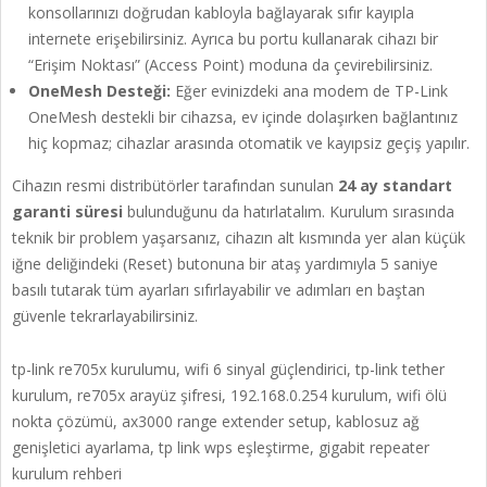
konsollarınızı doğrudan kabloyla bağlayarak sıfır kayıpla
internete erişebilirsiniz. Ayrıca bu portu kullanarak cihazı bir
“Erişim Noktası” (Access Point) moduna da çevirebilirsiniz.
OneMesh Desteği:
Eğer evinizdeki ana modem de TP-Link
OneMesh destekli bir cihazsa, ev içinde dolaşırken bağlantınız
hiç kopmaz; cihazlar arasında otomatik ve kayıpsiz geçiş yapılır.
Cihazın resmi distribütörler tarafından sunulan
24 ay standart
garanti süresi
bulunduğunu da hatırlatalım. Kurulum sırasında
teknik bir problem yaşarsanız, cihazın alt kısmında yer alan küçük
iğne deliğindeki (Reset) butonuna bir ataş yardımıyla 5 saniye
basılı tutarak tüm ayarları sıfırlayabilir ve adımları en baştan
güvenle tekrarlayabilirsiniz.
tp-link re705x kurulumu, wifi 6 sinyal güçlendirici, tp-link tether
kurulum, re705x arayüz şifresi, 192.168.0.254 kurulum, wifi ölü
nokta çözümü, ax3000 range extender setup, kablosuz ağ
genişletici ayarlama, tp link wps eşleştirme, gigabit repeater
kurulum rehberi