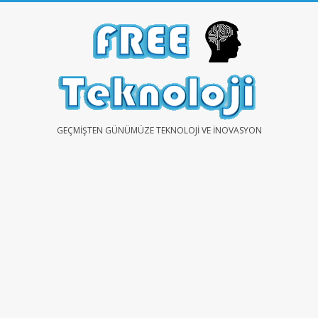
Skip
to
content
FREE
GEÇMIŞTEN GÜNÜMÜZE TEKNOLOJI VE İNOVASYON
TEKNOLOJİ