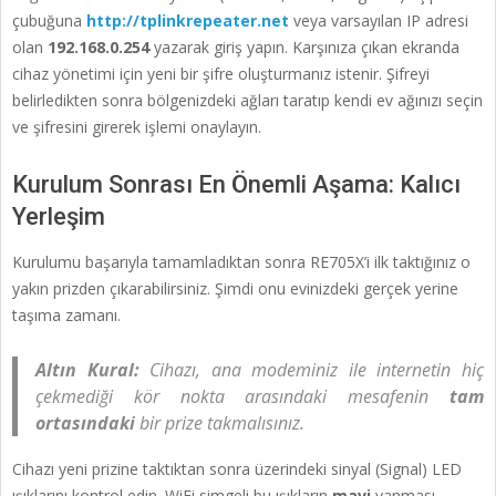
çubuğuna
http://tplinkrepeater.net
veya varsayılan IP adresi
olan
192.168.0.254
yazarak giriş yapın. Karşınıza çıkan ekranda
cihaz yönetimi için yeni bir şifre oluşturmanız istenir. Şifreyi
belirledikten sonra bölgenizdeki ağları taratıp kendi ev ağınızı seçin
ve şifresini girerek işlemi onaylayın.
Kurulum Sonrası En Önemli Aşama: Kalıcı
Yerleşim
Kurulumu başarıyla tamamladıktan sonra RE705X’i ilk taktığınız o
yakın prizden çıkarabilirsiniz. Şimdi onu evinizdeki gerçek yerine
taşıma zamanı.
Altın Kural:
Cihazı, ana modeminiz ile internetin hiç
çekmediği kör nokta arasındaki mesafenin
tam
ortasındaki
bir prize takmalısınız.
Cihazı yeni prizine taktıktan sonra üzerindeki sinyal (Signal) LED
ışıklarını kontrol edin. WiFi simgeli bu ışıkların
mavi
yanması,