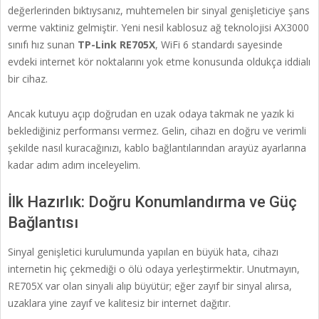
değerlerinden bıktıysanız, muhtemelen bir sinyal genişleticiye şans
verme vaktiniz gelmiştir. Yeni nesil kablosuz ağ teknolojisi AX3000
sınıfı hız sunan
TP-Link RE705X
, WiFi 6 standardı sayesinde
evdeki internet kör noktalarını yok etme konusunda oldukça iddialı
bir cihaz.
Ancak kutuyu açıp doğrudan en uzak odaya takmak ne yazık ki
beklediğiniz performansı vermez. Gelin, cihazı en doğru ve verimli
şekilde nasıl kuracağınızı, kablo bağlantılarından arayüz ayarlarına
kadar adım adım inceleyelim.
İlk Hazırlık: Doğru Konumlandırma ve Güç
Bağlantısı
Sinyal genişletici kurulumunda yapılan en büyük hata, cihazı
internetin hiç çekmediği o ölü odaya yerleştirmektir. Unutmayın,
RE705X var olan sinyali alıp büyütür; eğer zayıf bir sinyal alırsa,
uzaklara yine zayıf ve kalitesiz bir internet dağıtır.