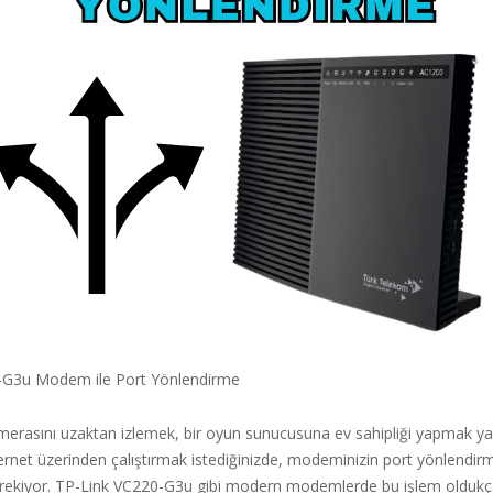
-G3u Modem ile Port Yönlendirme
merasını uzaktan izlemek, bir oyun sunucusuna ev sahipliği yapmak ya
rnet üzerinden çalıştırmak istediğinizde, modeminizin port yönlendirme
rekiyor. TP-Link VC220-G3u gibi modern modemlerde bu işlem oldukça