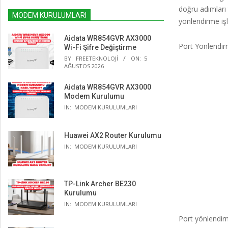
doğru adımları
MODEM KURULUMLARI
yönlendirme işl
Aidata WR854GVR AX3000
Port Yönlendir
Wi-Fi Şifre Değiştirme
BY:
FREETEKNOLOJI
ON:
5
AĞUSTOS 2026
Aidata WR854GVR AX3000
Modem Kurulumu
IN:
MODEM KURULUMLARI
Huawei AX2 Router Kurulumu
IN:
MODEM KURULUMLARI
TP-Link Archer BE230
Kurulumu
IN:
MODEM KURULUMLARI
Port yönlendirm