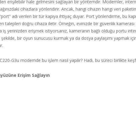
den erişilebilir hale gelmesini sağlayan bir yöntemdir. Modemler, inter
 ağınızdaki cihazlara yönlendirir. Ancak, hangi cihazın hangi veri paketin
“port” adı verilen bir tür kapıya ihtiyaç duyar. Port yönlendirme, bu kapı
en talepleri doğru cihaza iletir. Örneğin, evinizde bir güvenlik kamerası
 iş yerinizden erişmek istiyorsanız, kameranın bağlı olduğu portu int
r şekilde, bir oyun sunucusu kurmak ya da dosya paylaşımı yapmak için
r.
C220-G3u modemde bu işlem nasıl yapılır? Hadi, bu süreci birlikte keş
yüzüne Erişim Sağlayın