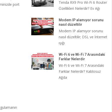
Tenda RX9 Pro Wi-Fi 6 Router
minizde port
Özellikleri Nelerdir? Ev Ağı
Modem IP alamıyor sorunu
nasıl düzeltilir
Modem IP alamıyor sorunu
nasıl düzeltilir; DSL ve İnternet
ışığı
Wi-Fi 6 ve Wi-Fi 7 Arasındaki
Farklar Nelerdir
Wi-Fi 6 ve Wi-Fi 7 Arasındaki
Farklar Nelerdir? Kablosuz
Ağda
uygulamanın