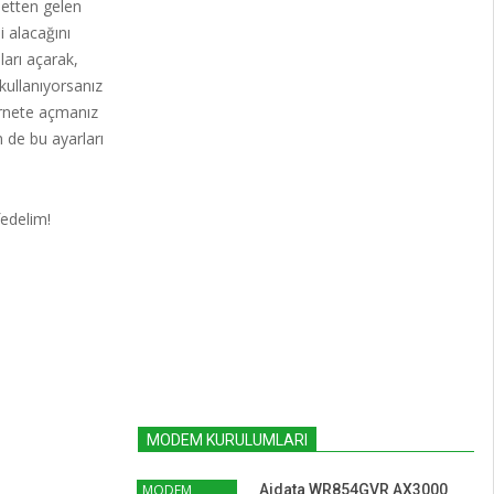
netten gelen
i alacağını
ları açarak,
 kullanıyorsanız
ernete açmanız
 de bu ayarları
fedelim!
MODEM KURULUMLARI
MODEM
Aidata WR854GVR AX3000