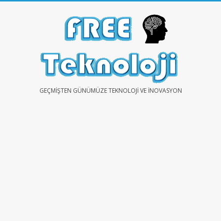
Skip
to
content
FREE
GEÇMIŞTEN GÜNÜMÜZE TEKNOLOJI VE İNOVASYON
TEKNOLOJİ