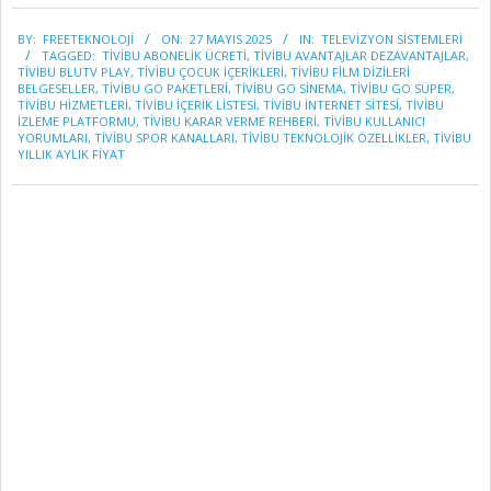
2025-
BY:
FREETEKNOLOJI
ON:
27 MAYIS 2025
IN:
TELEVİZYON SİSTEMLERİ
05-
TAGGED:
TIVIBU ABONELIK ÜCRETI
,
TIVIBU AVANTAJLAR DEZAVANTAJLAR
,
27
TIVIBU BLUTV PLAY
,
TIVIBU ÇOCUK IÇERIKLERI
,
TIVIBU FILM DIZILERI
BELGESELLER
,
TIVIBU GO PAKETLERI
,
TIVIBU GO SINEMA
,
TIVIBU GO SÜPER
,
TIVIBU HIZMETLERI
,
TIVIBU IÇERIK LISTESI
,
TIVIBU INTERNET SITESI
,
TIVIBU
IZLEME PLATFORMU
,
TIVIBU KARAR VERME REHBERI
,
TIVIBU KULLANICI
YORUMLARI
,
TIVIBU SPOR KANALLARI
,
TIVIBU TEKNOLOJIK ÖZELLIKLER
,
TIVIBU
YILLIK AYLIK FIYAT