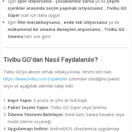
Eğer
spor izliyorsanız
,
çocuklarınız varsa
ya da
çeşitli
içerikler arasında seçim yapmak istiyorsanız
,
Tivibu GO
Süper
sizin için daha uygun.
Eğer
film meraklısıysanız
,
evde tek izliyorsanız
ya da
mükemmel bir sinema deneyimi arıyorsanız
,
Tivibu GO
Sinema
tam size göre.
Tivibu GO’dan Nasıl Faydalanılır?
Tivibu GO’ya abone olmak oldukça kolay. Resmi site olan
https://www.tivibu.com.tr/paketler
üzerinden istediğiniz paketi
seçin ve aşağıdaki adımları takip edin:
Kayıt Yapın:
E-posta ve şifre ile hızlı kayıt.
Paket Seçimi Yapın:
Tivibu GO Süper veya Sinema.
Ödeme Yöntemi Belirleyin:
Kredi kartı, banka havalesi veya
mobil ödeme seçeneği.
Uygulamayı İndirin:
Android/iOS cihazlarınıza uygulamayı