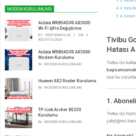
3
2. Kanal 
4
3. Yeni B
MODEM KURULUMLARI
5
4. Sorun
Aidata WR854GVR AX3000
Wi-Fi Şifre Değiştirme
BY:
FREETEKNOLOJI
ON:
5
Tivibu G
AĞUSTOS 2026
Hatası A
Aidata WR854GVR AX3000
Modem Kurulumu
Tivibu Go kulla
IN:
MODEM KURULUMLARI
kapsamamak
size bu sorunla
Huawei AX2 Router Kurulumu
IN:
MODEM KURULUMLARI
1. Aboneli
TP-Link Archer BE230
Tivibu Go hizmet
Kurulumu
çalıştığınız ka
IN:
MODEM KURULUMLARI
Ne Yapmalı?