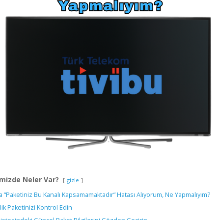
mizde Neler Var?
gizle
a “Paketiniz Bu Kanalı Kapsamamaktadır” Hatası Alıyorum, Ne Yapmalıyım?
ik Paketinizi Kontrol Edin