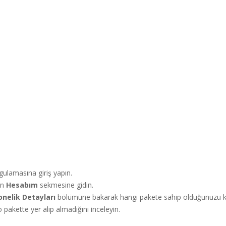
gulamasına giriş yapın.
en
Hesabım
sekmesine gidin.
nelik Detayları
bölümüne bakarak hangi pakete sahip olduğunuzu ko
 o pakette yer alıp almadığını inceleyin.