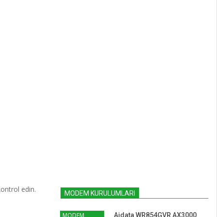
ntrol edin.
MODEM KURULUMLARI
MODEM
Aidata WR854GVR AX3000