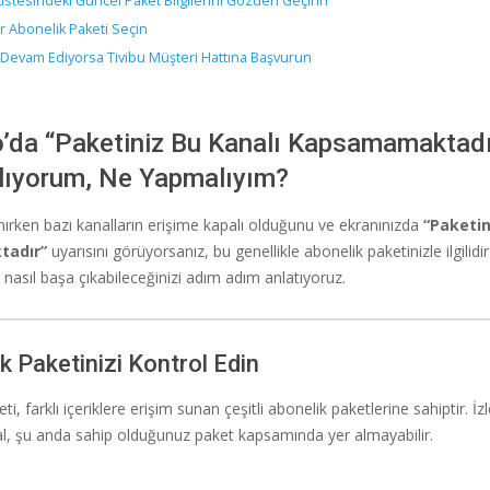
Listesindeki Güncel Paket Bilgilerini Gözden Geçirin
ir Abonelik Paketi Seçin
 Devam Ediyorsa Tivibu Müşteri Hattına Başvurun
o’da “Paketiniz Bu Kanalı Kapsamamaktadı
lıyorum, Ne Yapmalıyım?
nırken bazı kanalların erişime kapalı olduğunu ve ekranınızda
“Paketin
tadır”
uyarısını görüyorsanız, bu genellikle abonelik paketinizle ilgilidi
 nasıl başa çıkabileceğinizi adım adım anlatıyoruz.
k Paketinizi Kontrol Edin
i, farklı içeriklere erişim sunan çeşitli abonelik paketlerine sahiptir. İ
nal, şu anda sahip olduğunuz paket kapsamında yer almayabilir.