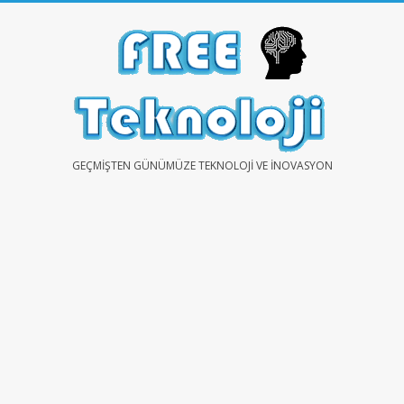
Skip
to
content
FREE
GEÇMIŞTEN GÜNÜMÜZE TEKNOLOJI VE İNOVASYON
TEKNOLOJİ