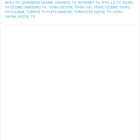
03
BEKO TV
,
ÇEVRIMDIŞI IZLEME
,
GRUNDIG TV
,
INTERNET TV
,
IPTV
,
LG TV
,
MOBIL
TV IZLEME
,
SAMSUNG TV
,
TIVIBU DESTEK
,
TIVIBU GO
,
TIVIBU IZLEME
,
TIVIBU
UYGULAMA
,
TÜRKIYE TV PLATFORMLARI
,
TÜRKIYE'DE DIJITAL TV
,
UYDU
YAYINI
,
VESTEL TV