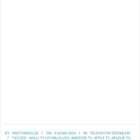
2024-
BY:
FREETEKNOLOJI
ON:
3 KASIM 2024
IN:
TELEVİZYON SİSTEMLERİ
11-
TAGGED:
AKILLI TV UYUMLULUĞU
,
ANDROID TV
,
APPLE TV
,
ARÇELIK TV
,