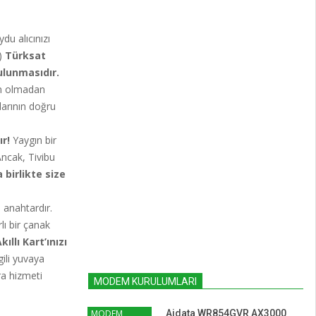
du alıcınızı
.)
Türksat
ulunmasıdır.
ten olmadan
arının doğru
r!
Yaygın bir
Ancak, Tivibu
 birlikte size
n anahtardır.
lı bir çanak
llı Kart’ınızı
lgili yuvaya
ra hizmeti
MODEM KURULUMLARI
MODEM
Aidata WR854GVR AX3000