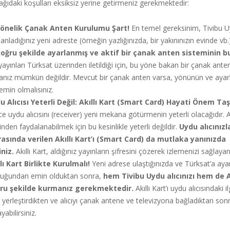
şağıdaki koşulları eksiksiz yerine getirmeniz gerekmektedir:
Yönelik Çanak Anten Kurulumu Şart!
En temel gereksinim, Tivibu Uy
anladığınız yeni adreste (örneğin yazlığınızda, bir yakınınızın evinde vb
ğru şekilde ayarlanmış ve aktif bir çanak anten sisteminin b
ayınları Türksat üzerinden iletildiği için, bu yöne bakan bir çanak an
manız mümkün değildir. Mevcut bir çanak anten varsa, yönünün ve ayarl
min olmalısınız.
 Alıcısı Yeterli Değil: Akıllı Kart (Smart Card) Hayati Önem Taşı
ce uydu alıcısını (receiver) yeni mekana götürmenin yeterli olacağıdır. 
den faydalanabilmek için bu kesinlikle yeterli değildir.
Uydu alıcınızla
rasında verilen Akıllı Kart’ı (Smart Card) da mutlaka yanınızda
niz.
Akıllı Kart, aldığınız yayınların şifresini çözerek izlemenizi sağlaya
llı Kart Birlikte Kurulmalı!
Yeni adrese ulaştığınızda ve Türksat’a ayar
lduğundan emin olduktan sonra,
hem Tivibu Uydu alıcınızı hem de Akı
ğru şekilde kurmanız gerekmektedir.
Akıllı Kart’ı uydu alıcısındaki i
yerleştirdikten ve alıcıyı çanak antene ve televizyona bağladıktan son
abilirsiniz.