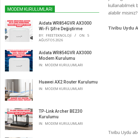
kullanabilmek b
MODEM KURULUMLARI
alabilir misini
Aidata WR854GVR AX3000
Tivibu Uydu A
Wi-Fi Şifre Değiştirme
BY:
FREETEKNOLOJI
ON:
5
AĞUSTOS 2026
Aidata WR854GVR AX3000
Modem Kurulumu
IN:
MODEM KURULUMLARI
Huawei AX2 Router Kurulumu
IN:
MODEM KURULUMLARI
TP-Link Archer BE230
Kurulumu
IN:
MODEM KURULUMLARI
Tivibu Uydu abo