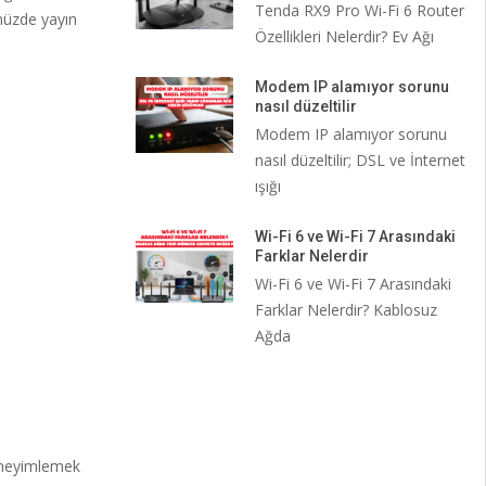
Tenda RX9 Pro Wi-Fi 6 Router
ünüzde yayın
Özellikleri Nelerdir? Ev Ağı
Modem IP alamıyor sorunu
nasıl düzeltilir
Modem IP alamıyor sorunu
nasıl düzeltilir; DSL ve İnternet
ışığı
Wi-Fi 6 ve Wi-Fi 7 Arasındaki
Farklar Nelerdir
Wi-Fi 6 ve Wi-Fi 7 Arasındaki
Farklar Nelerdir? Kablosuz
Ağda
deneyimlemek