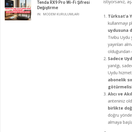
istiyorsanız, a
Tenda RX9 Pro Wi-Fi Şifresi
Değiştirme
IN:
MODEM KURULUMLARI
Türksat’a 
kullanmayı pl
uydusuna do
Tivibu Uydu y
yayınları al
olduğundan e
Sadece Uydu
yanılgı, sade
Uydu hizmetin
abonelik sı
götürmelisi
Alıcı ve Akı
anteniniz o
birlikte do
doğru yönde 
almaya başlay