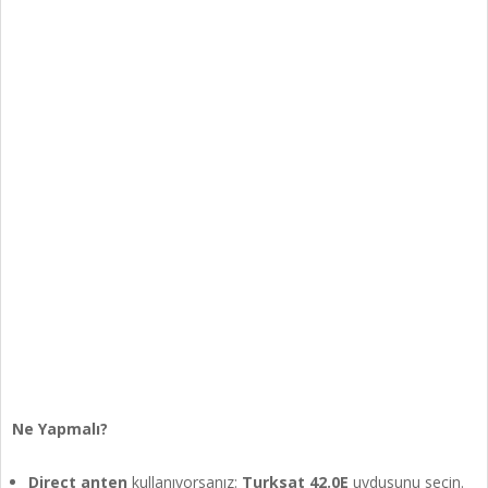
Ne Yapmalı?
Direct anten
kullanıyorsanız:
Turksat 42.0E
uydusunu seçin.