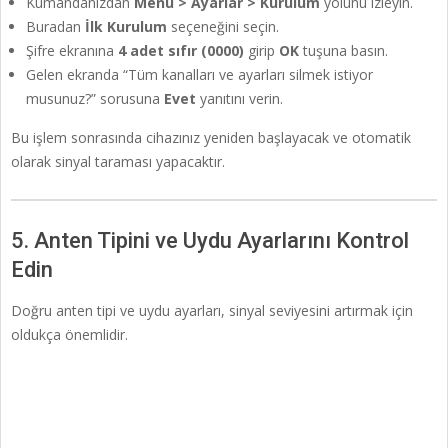
Kumandanızdan
Menü > Ayarlar > Kurulum
yolunu izleyin.
Buradan
İlk Kurulum
seçeneğini seçin.
Şifre ekranına
4 adet sıfır (0000)
girip
OK
tuşuna basın.
Gelen ekranda “Tüm kanalları ve ayarları silmek istiyor
musunuz?” sorusuna
Evet
yanıtını verin.
Bu işlem sonrasında cihazınız yeniden başlayacak ve otomatik
olarak sinyal taraması yapacaktır.
5. Anten Tipini ve Uydu Ayarlarını Kontrol
Edin
Doğru anten tipi ve uydu ayarları, sinyal seviyesini artırmak için
oldukça önemlidir.