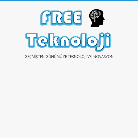
Skip
to
content
FREE
GEÇMIŞTEN GÜNÜMÜZE TEKNOLOJI VE İNOVASYON
TEKNOLOJİ