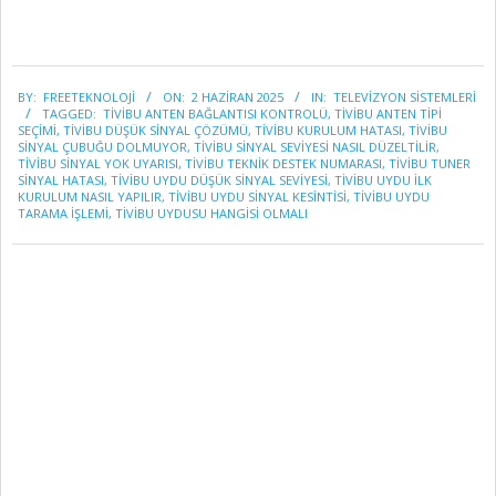
2025-
BY:
FREETEKNOLOJI
ON:
2 HAZIRAN 2025
IN:
TELEVİZYON SİSTEMLERİ
06-
TAGGED:
TIVIBU ANTEN BAĞLANTISI KONTROLÜ
,
TIVIBU ANTEN TIPI
02
SEÇIMI
,
TIVIBU DÜŞÜK SINYAL ÇÖZÜMÜ
,
TIVIBU KURULUM HATASI
,
TIVIBU
SINYAL ÇUBUĞU DOLMUYOR
,
TIVIBU SINYAL SEVIYESI NASIL DÜZELTILIR
,
TIVIBU SINYAL YOK UYARISI
,
TIVIBU TEKNIK DESTEK NUMARASI
,
TIVIBU TUNER
SINYAL HATASI
,
TIVIBU UYDU DÜŞÜK SINYAL SEVIYESI
,
TIVIBU UYDU ILK
KURULUM NASIL YAPILIR
,
TIVIBU UYDU SINYAL KESINTISI
,
TIVIBU UYDU
TARAMA IŞLEMI
,
TIVIBU UYDUSU HANGISI OLMALI