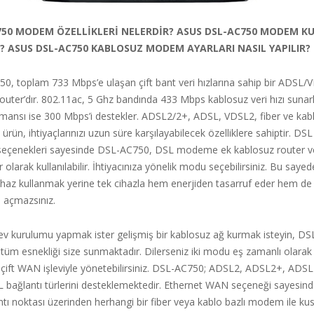
750 MODEM ÖZELLİKLERİ NELERDİR? ASUS DSL-AC750 MODEM 
R? ASUS DSL-AC750 KABLOSUZ MODEM AYARLARI NASIL YAPILIR?
, toplam 733 Mbps’e ulaşan çift bant veri hızlarına sahip bir ADSL/
uter’dır. 802.11ac, 5 Ghz bandında 433 Mbps kablosuz veri hızı suna
mansı ise 300 Mbps’i destekler. ADSL2/2+, ADSL, VDSL2, fiber ve kabl
rün, ihtiyaçlarınızı uzun süre karşılayabilecek özelliklere sahiptir. DS
seçenekleri sayesinde DSL-AC750, DSL modeme ek kablosuz router v
olarak kullanılabilir. İhtiyacınıza yönelik modu seçebilirsiniz. Bu sayede
cihaz kullanmak yerine tek cihazla hem enerjiden tasarruf eder hem de
l açmazsınız.
r ev kurulumu yapmak ister gelişmiş bir kablosuz ağ kurmak isteyin, D
n tüm esnekliği size sunmaktadır. Dilerseniz iki modu eş zamanlı olarak k
ift WAN işleviyle yönetebilirsiniz. DSL-AC750; ADSL2, ADSL2+, ADSL
 bağlantı türlerini desteklemektedir. Ethernet WAN seçeneği sayesin
tı noktası üzerinden herhangi bir fiber veya kablo bazlı modem ile kus