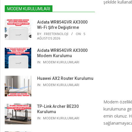
şekilde kullanabi
MODEM KURULUMLARI
Aidata WR854GVR AX3000
Wi-Fi Şifre Değiştirme
BY:
FREETEKNOLOJI
ON:
5
AĞUSTOS 2026
Aidata WR854GVR AX3000
Modem Kurulumu
IN:
MODEM KURULUMLARI
Huawei AX2 Router Kurulumu
IN:
MODEM KURULUMLARI
Modem özellikl
TP-Link Archer BE230
kurulumuna geç
Kurulumu
emin olunuz. Ha
IN:
MODEM KURULUMLARI
sağlanamayacak