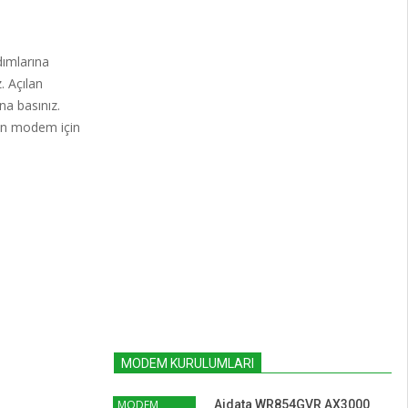
dımlarına
. Açılan
a basınız.
nan modem için
MODEM KURULUMLARI
MODEM
Aidata WR854GVR AX3000