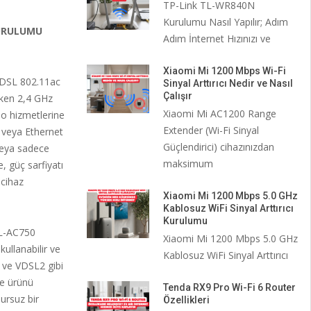
TP-Link TL-WR840N
Kurulumu Nasıl Yapılır; Adım
KURULUMU
Adım İnternet Hızınızı ve
Xiaomi Mi 1200 Mbps Wi-Fi
VDSL 802.11ac
Sinyal Arttırıcı Nedir ve Nasıl
Çalışır
rken 2,4 GHz
Xiaomi Mi AC1200 Range
o hizmetlerine
Extender (Wi-Fi Sinyal
L veya Ethernet
Güçlendirici) cihazınızdan
eya sadece
maksimum
, güç sarfiyatı
 cihaz
Xiaomi Mi 1200 Mbps 5.0 GHz
Kablosuz WiFi Sinyal Arttırıcı
Kurulumu
SL-AC750
Xiaomi Mi 1200 Mbps 5.0 GHz
ullanabilir ve
Kablosuz WiFi Sinyal Arttırıcı
 ve VDSL2 gibi
de ürünü
Tenda RX9 Pro Wi-Fi 6 Router
ursuz bir
Özellikleri