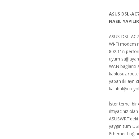
ASUS DSL-AC
NASIL YAPILI
ASUS DSL-AC750
Wi-Fi modem ro
802.11n perfor
uyum sağlayan ü
WAN bağlantı 
kablosuz router 
yapan iki ayrı 
kalabalığına yo
İster temel bi
ihtiyacınız ola
ASUSWRT’deki ç
yaygın tüm DSL
Ethernet bağlan