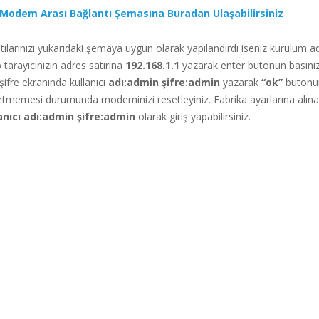
 Modem Arası Bağlantı Şemasına Buradan Ulaşabilirsiniz
larınızı yukarıdaki şemaya uygun olarak yapılandırdı iseniz kurulum a
 tarayıcınızın adres satırına
192.168.1.1
yazarak enter butonun basınız
 şifre ekranında kullanıcı
adı:admin şifre:admin
yazarak
“ok”
butonun
l etmemesi durumunda modeminizi resetleyiniz. Fabrika ayarlarına alı
anıcı adı:admin şifre:admin
olarak giriş yapabilirsiniz.