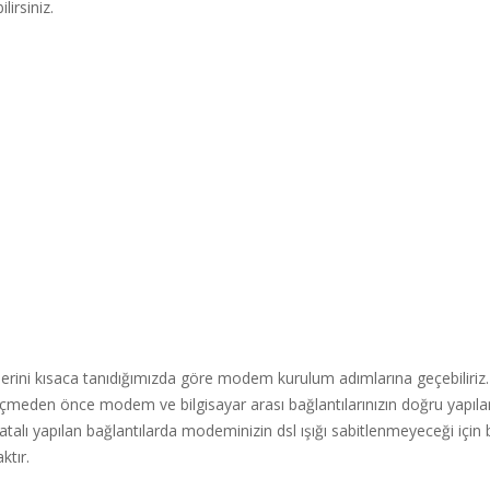
lirsiniz.
erini kısaca tanıdığımızda göre modem kurulum adımlarına geçebiliri
meden önce modem ve bilgisayar arası bağlantılarınızın doğru yapılan
talı yapılan bağlantılarda modeminizin dsl ışığı sabitlenmeyeceği için 
tır.